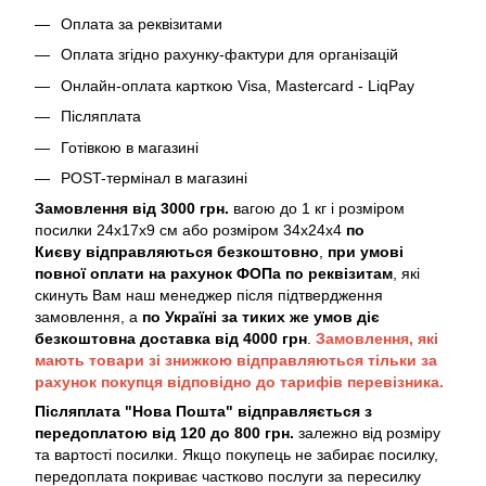
Оплата за реквізитами
Оплата згідно рахунку-фактури для організацій
Онлайн-оплата карткою Visa, Mastercard - LiqPay
Післяплата
Готівкою в магазині
POST-термінал в магазині
Замовлення від 3000 грн.
вагою до 1 кг і розміром
посилки 24х17х9 см або розміром 34х24х4
по
Києву
відправляються безкоштовно
,
при умові
повної оплати на рахунок ФОПа по реквізитам
, які
скинуть Вам наш менеджер після підтвердження
замовлення, а
по Україні за тиких же умов діє
безкоштовна доставка від 4000 грн
.
Замовлення, які
мають товари зі знижкою відправляються тільки за
рахунок покупця відповідно до тарифів перевізника.
Післяплата "Нова Пошта" відправляється з
передоплатою від 120 до 800 грн.
залежно від розміру
та вартості посилки. Якщо покупець не забирає посилку,
передоплата покриває частково послуги за пересилку