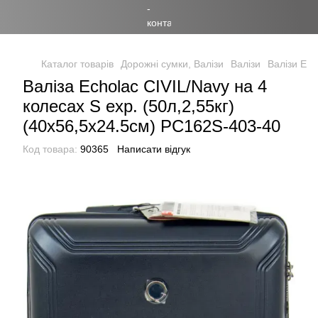
Каталог товарів
Дорожні сумки, Валізи
Валізи
Валізи Ech
Валіза Echolac CIVIL/Navy на 4
колесах S exp. (50л,2,55кг)
(40x56,5x24.5см) PC162S-403-40
Код товара:
90365
Написати відгук