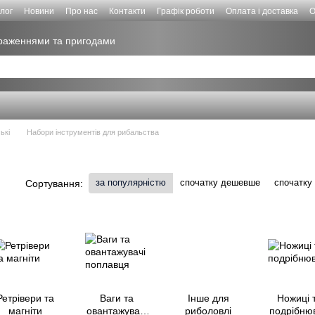
лог
Новини
Про нас
Контакти
Графік роботи
Оплата і доставка
О
враженнями та пригодами
ькі
Набори інструментів для рибальства
за популярністю
спочатку дешевше
спочатку
Сортування:
Ретрівери та
Ваги та
Інше для
Ножиці 
магніти
овантажувачі
риболовлі
подрібнюв