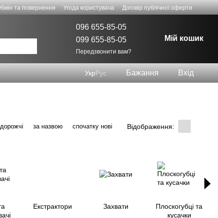
бмін та повернення
Угода користувача
Договір публічної оферти
096 655-85-05
Мій кошик
099 655-85-05
Передзвонити вам?
Бажання
Вхід
Укр
Рус
Відображення:
 дорожчі
за назвою
спочатку нові
та
Екстрактори
Захвати
Плоскогубці та
ачі
кусачки