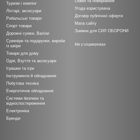
Обмін та повернення
Туризм і кемпінг
Угода користувача
Ліхтарі, аксесуари
Договір публічної оферти
Рибальські товари
Мапа сайту
Спорт товари
Знижки для СИЛ ОБОРОНИ
Дорожні сумки, Валізи
Сувеніри та подарунки, вироби
Ми у соцмережах
із шкіри
Товари для дому
Одяг, Взуття та аксесуари
Іграшки та ігри
Інструменти й обладнання
Побутова техніка
Енергетичне обладнання
Системи безпеки та
відеоспостереження
Електроніка
Бренди