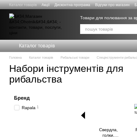
Перейти к основному контенту
Каталог товарів
Акції
Дисконтна програма
Відгуки про магазин
Б
Знижки для СИЛ ОБОРОНИ
Товари для полювання за 
Каталог товарів
Головна
Каталог товарів
Рибальські товари
Спецінструменти рибальс
Набори інструментів для
рибальства
Бренд
1
Rapala
Свердла,
голки,