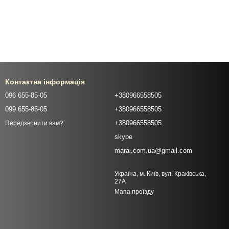
Контактна інформація
096 655-85-05
+380966558505
099 655-85-05
+380966558505
+380966558505
Передзвонити вам?
skype
maral.com.ua@gmail.com
Україна, м. Київ, вул. Краківська,
27А
Мапа проїзду