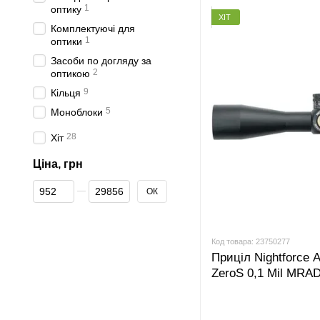
1
оптику
ХІТ
Комплектуючі для
1
оптики
Засоби по догляду за
2
оптикою
9
Кільця
5
Моноблоки
28
Хіт
Ціна, грн
От Ціна, грн
До Ціна, грн
ОК
Код товара: 23750277
Приціл Nightforce 
ZeroS 0,1 Mil MRA