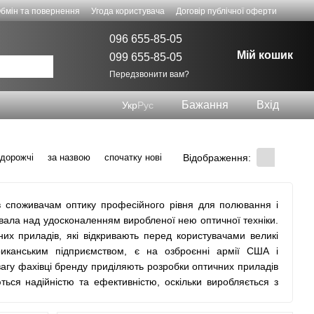
бмін та повернення
Угода користувача
Договір публічної оферти
096 655-85-05
Мій кошик
099 655-85-05
Передзвонити вам?
Бажання
Вхід
Укр
Рус
Відображення:
 дорожчі
за назвою
спочатку нові
в споживачам оптику професійного рівня для полювання і
вала над удосконаленням виробленої нею оптичної техніки.
них приладів, які відкривають перед користувачами великі
риканським підприємством, є на озброєнні армії США і
вагу фахівці бренду приділяють розробки оптичних приладів
ться надійністю та ефективністю, оскільки виробляється з
логічне оснащення. Саме цим обумовлено бажання багатьох
ghtforce в Україні. Використання оптичних прицілів або