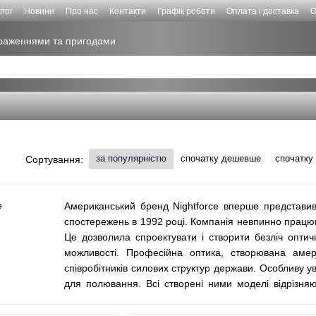
лог
Новини
Про нас
Контакти
Графік роботи
Оплата і доставка
О
враженнями та пригодами
за популярністю
спочатку дешевше
спочатку
Сортування:
Американський бренд Nightforce вперше представи
спостережень в 1992 році. Компанія невпинно працю
Це дозволила спроектувати і створити безліч оптич
можливості. Професійна оптика, створювана аме
співробітників силових структур держави. Особливу у
для полювання. Всі створені ними моделі відрізняю
матеріалів найкращої якості, і мають високотехно
вітчизняних мисливців купити прилади компанії Ni