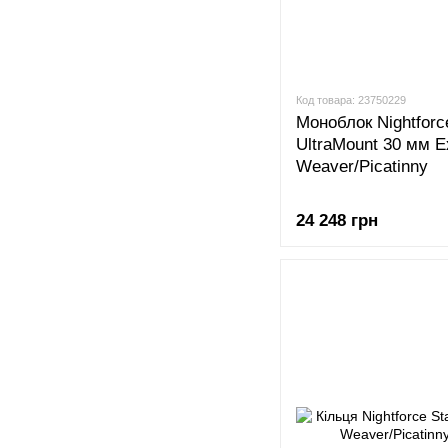
Код товара: 23750229
Моноблок Nightforc
UltraMount 30 мм E
Weaver/Picatinny
24 248 грн