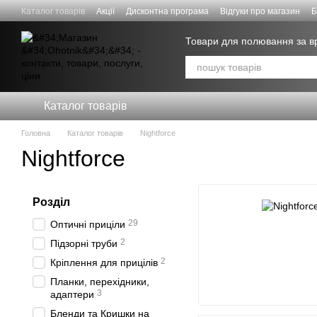
Перейти к основному контенту
Каталог товарів
Акції
Дисконтна програма
Відгуки про магазин
Б
Знижки для СИЛ ОБОРОНИ
Товари для полювання за 
Каталог товарів
Головна
Каталог товарів
Nightforce
Nightforce
Розділ
29
Оптичні приціли
2
Підзорні труби
2
Кріплення для прицілів
Планки, перехідники,
3
адаптери
Бленди та Кришки на