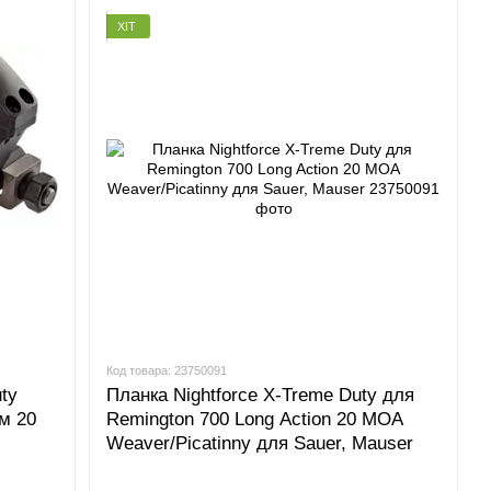
мством, дозволить істотно підвищити результативність
ХІТ
стей:
годних умовах;
навантажень.
в Україні, що є гарантом оригінальності продукції.
фіційну гарантію від виробника та сертифіковане сервісне
Код товара: 23750091
ty
Планка Nightforce X-Treme Duty для
мм 20
Remington 700 Long Action 20 MOA
Weaver/Picatinny для Sauer, Mauser