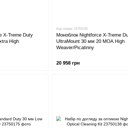
Код товара: 23750230
e X-Treme Duty
Моноблок Nightforce X-Treme Du
xtra High
UltraMount 30 мм 20 МОА High
Weaver/Picatinny
20 958 грн