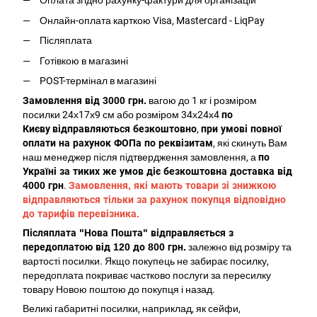
Оплата згідно рахунку-фактури для організацій
Онлайн-оплата карткою Visa, Mastercard - LiqPay
Післяплата
Готівкою в магазині
POST-термінал в магазині
Замовлення від 3000 грн.
вагою до 1 кг і розміром
посилки 24х17х9 см або розміром 34х24х4
по
Києву
відправляються безкоштовно
,
при умові повної
оплати на рахунок ФОПа по реквізитам
, які скинуть Вам
наш менеджер після підтвердження замовлення, а
по
Україні за тиких же умов діє безкоштовна доставка від
4000 грн
.
Замовлення, які мають товари зі знижкою
відправляються тільки за рахунок покупця відповідно
до тарифів перевізника.
Післяплата "Нова Пошта" відправляється з
передоплатою від 120 до 800 грн.
залежно від розміру та
вартості посилки. Якщо покупець не забирає посилку,
передоплата покриває частково послуги за пересилку
товару Новою поштою до покупця і назад.
Великі габаритні посилки, наприклад, як сейфи,