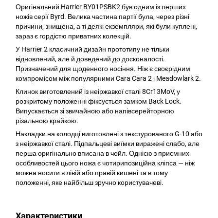
Оригінальний Harrier BY01PSBK2 був одним із перших
ножів серії Byrd. Велика частина партії була, через різні
причини, знищена, а ті деякі екземпляри, які були куплені,
зараз є гордістю приватних колекцій.
У Harrier 2 класичний дизайн прототипу не тільки
відновлений, але й доведений до досконалості.
Призначений для щоденного носіння. Ніж є своєрідним
компромісом між популярними Cara Cara 2 і Meadowlark 2.
Клинок виготовлений із неіржавкої сталі 8Cr13MoV, у
розкритому положенні фіксується замком Back Lock.
Випускається зі звичайною або напівсерейторною
різальною крайкою.
Накладки на колодці виготовлені з текстурованого G-10 або
з неіржавкої сталі. Підпальцеві виїмки виражені слабо, але
перша оригінально вписана в чойл. Однією з приємних
особливостей цього ножа є чотирипозиційна кліпса — ніж
можна носити в лівій або правій кишені та в тому
положенні, яке найбільш зручно користувачеві.
Характеристики