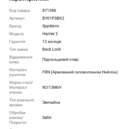
Код товара
871396
Артикул:
BY01PSBK2
Бренд
Spyderco
Модель
Harrier 2
Гарантія
12 місяців
Тип замка
Back Lock
Відкривання
Підпальцевий отвір
ножа
Матеріал
FRN (Армований скловолокном Нейлон)
рукоятки
Марка сталі/
Матеріал
8Cr13MoV
клинка
Тип різальної
Звичайна
кромки
Обробка
клинка/
Satin
Покриття