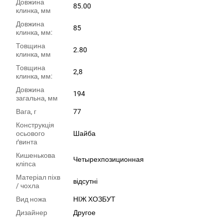
Довжина
85.00
клинка, мм
Довжина
85
клинка, мм:
Товщина
2.80
клинка, мм
Товщина
2,8
клинка, мм:
Довжина
194
загальна, мм
Вага, г
77
Конструкція
осьового
Шайба
ґвинта
Кишенькова
Четырехпозиционная
кліпса
Матеріал піхв
відсутні
/ чохла
Вид ножа
НІЖ ХОЗБУТ
Дизайнер
Другое