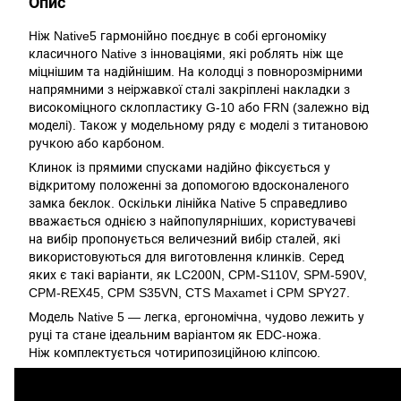
Опис
Ніж Native5 гармонійно поєднує в собі ергономіку
класичного Native з інноваціями, які роблять ніж ще
міцнішим та надійнішим. На колодці з повнорозмірними
напрямними з неіржавкої сталі закріплені накладки з
високоміцного склопластику G-10 або FRN (залежно від
моделі). Також у модельному ряду є моделі з титановою
ручкою або карбоном.
Клинок із прямими спусками надійно фіксується у
відкритому положенні за допомогою вдосконаленого
замка беклок. Оскільки лінійка Native 5 справедливо
вважається однією з найпопулярніших, користувачеві
на вибір пропонується величезний вибір сталей, які
використовуються для виготовлення клинків. Серед
яких є такі варіанти, як LC200N, CPM-S110V, SPM-590V,
CPM-REX45, CPM S35VN, CTS Maxamet і CPM SPY27.
Модель Native 5 — легка, ергономічна, чудово лежить у
руці та стане ідеальним варіантом як EDC-ножа.
Ніж комплектується чотирипозиційною кліпсою.