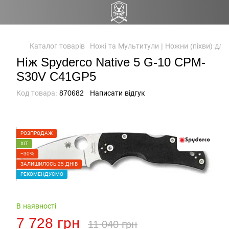
Каталог товарів
Ножі та Мультитули | Ножни (піхви) для
Ніж Spyderco Native 5 G-10 CPM-
S30V C41GP5
Код товара:
870682
Написати відгук
РОЗПРОДАЖ
ХІТ
−30%
ЗАЛИШИЛОСЬ 25 ДНІВ
РЕКОМЕНДУЄМО
В наявності
7 728 грн
11 040 грн