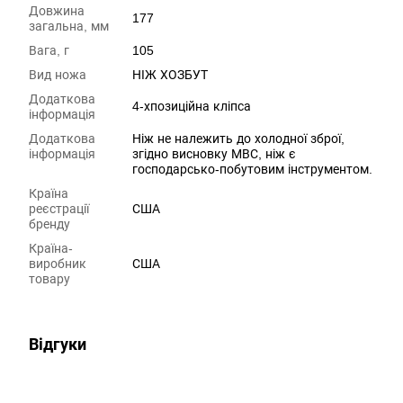
Довжина
177
загальна, мм
Вага, г
105
Вид ножа
НІЖ ХОЗБУТ
Додаткова
4-хпозиційна кліпса
інформація
Додаткова
Ніж не належить до холодної зброї,
інформація
згідно висновку МВС, ніж є
господарсько-побутовим інструментом.
Країна
реєстрації
США
бренду
Країна-
виробник
США
товару
Відгуки