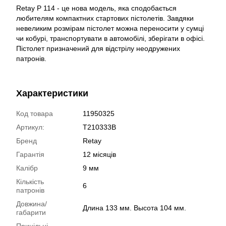
Retay P 114 - це нова модель, яка сподобається
любителям компактних стартових пістолетів. Завдяки
невеликим розмірам пістолет можна переносити у сумці
чи кобурі, транспортувати в автомобілі, зберігати в офісі.
Пістолет призначений для відстрілу неодружених
патронів.
Характеристики
Код товара
11950325
Артикул:
T210333B
Бренд
Retay
Гарантія
12 місяців
Калібр
9 мм
Кількість
6
патронів
Довжина/
Длина 133 мм. Высота 104 мм.
габарити
Прицільні