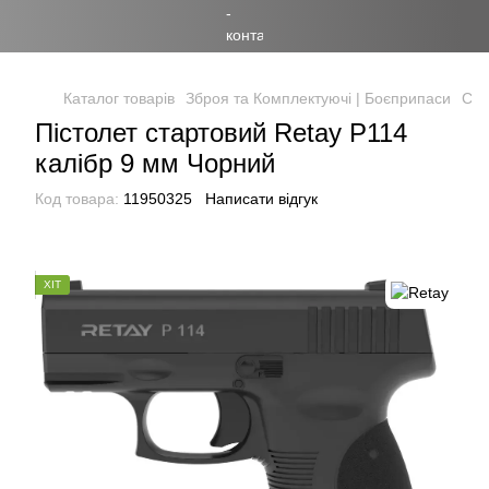
Каталог товарів
Зброя та Комплектуючі | Боєприпаси
Сиг
Пістолет стартовий Retay P114
калібр 9 мм Чорний
Код товара:
11950325
Написати відгук
ХІТ