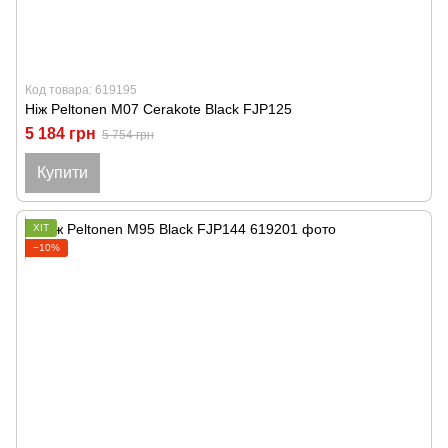
Код товара: 619195
Ніж Peltonen M07 Cerakote Black FJP125
5 184 грн
5 754 грн
Купити
ХІТ
−10%