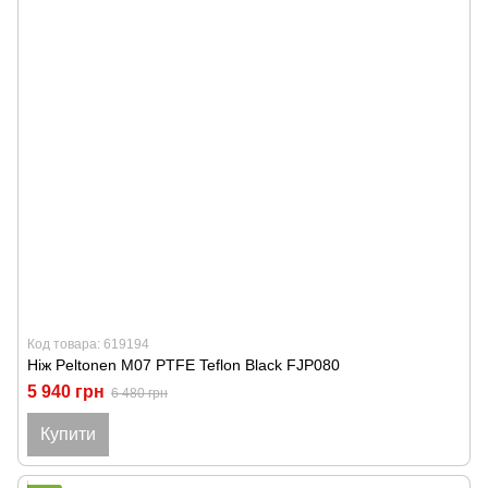
Код товара: 619194
Ніж Peltonen M07 PTFE Teflon Black FJP080
5 940 грн
6 480 грн
Купити