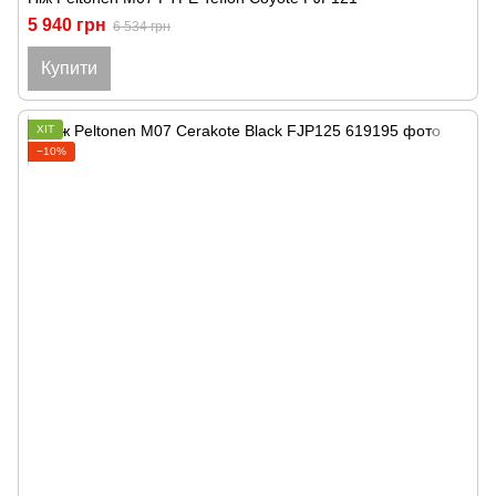
5 940 грн
6 534 грн
Купити
ХІТ
−10%