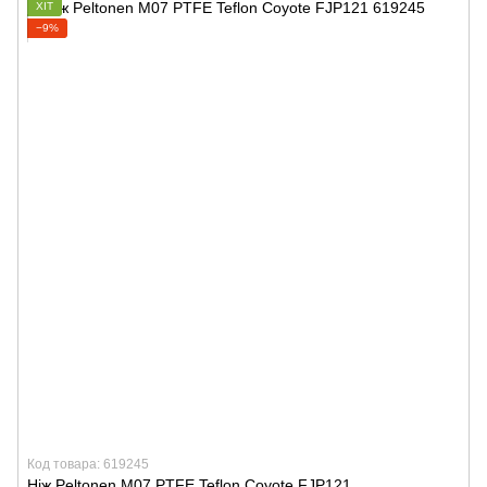
ХІТ
−9%
Код товара: 619245
Ніж Peltonen M07 PTFE Teflon Coyote FJP121