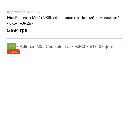
Код товара: 4009378
Ніж Peltonen M07 (N690) без покриття Чорний композитний
чохол FJP257
5 994 грн
ХІТ
−10%