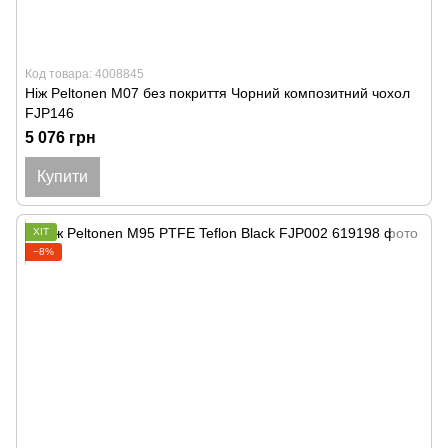
Код товара: 4008845
Ніж Peltonen M07 без покриття Чорний композитний чохол
FJP146
5 076 грн
Купити
ХІТ
−8%