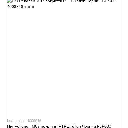
Код товара: 4008846
Ніж Peltonen M07 покриття PTFE Teflon Чорний FJP080