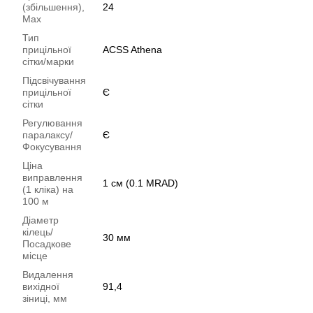
(збільшення),
24
Max
Тип
прицільної
ACSS Athena
сітки/марки
Підсвічування
прицільної
Є
сітки
Регулювання
паралаксу/
Є
Фокусування
Ціна
виправлення
1 см (0.1 MRAD)
(1 кліка) на
100 м
Діаметр
кілець/
30 мм
Посадкове
місце
Видалення
вихідної
91,4
зіниці, мм