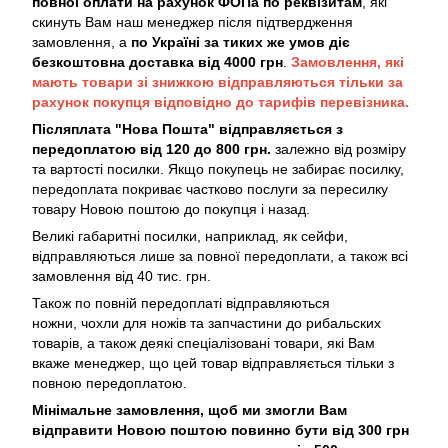
повної оплати на рахунок ФОПа по реквізитам
, які
скинуть Вам наш менеджер після підтвердження
замовлення, а
по Україні за тиких же умов діє
безкоштовна доставка від 4000 грн
.
Замовлення, які
мають товари зі знижкою відправляються тільки за
рахунок покупця відповідно до тарифів перевізника.
Післяплата "Нова Пошта" відправляється з
передоплатою від 120 до 800 грн.
залежно від розміру
та вартості посилки. Якщо покупець не забирає посилку,
передоплата покриває частково послуги за пересилку
товару Новою поштою до покупця і назад.
Великі габаритні посилки, наприклад, як сейфи,
відправляються лише за повної передоплати, а також всі
замовлення від 40 тис. грн.
Також по повній передоплаті відправляються
ножни, чохли для ножів та запчастини до рибальских
товарів, а також деякі спеціалізовані товари, які Вам
вкаже менеджер, що цей товар відправляється тільки з
повною передоплатою.
Мінімальне замовлення, щоб ми змогли Вам
відправити Новою поштою повинно бути від 300 грн