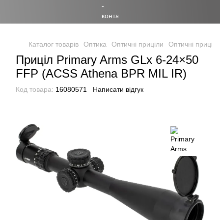
Каталог товарів
Оптика
Оптичні приціли
Оптичні приціли
Приціл Primary Arms GLx 6-24×50
FFP (ACSS Athena BPR MIL IR)
Код товара:
16080571
Написати відгук