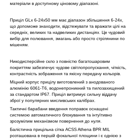
матеріали в доступному ціновому діапазоні.
Приціл GLx 6-24x50 мм має діапазон збільшення 6-24x,
що допоможе знаходити, відстежувати та вражати цілі на
середніх, великих та надвеликих дистанціях. Це чудовий
вибір для полювання, змагань або просто стрілянини по
мішеням.
Никодисперсійне скло з повністю багатошаровим
покриттям забезпечує чудове світлопропускання, чіткість,
контрастність зображення та якісну передачу кольорів.
Міцний корпус прицілу виготовлений з анодованого
алюмінію 6061-T6, водонепроникний та пилозахищений
за стандартом IP67. Приціл витримує сильну віддачу
зброї у популярних мисливських калібрах.
Тактичні барабани введення поправок оснащені
системою автоматичного блокування та інтуїтивно
зрозумілим механізмом повернення до нуля.
Балістична прицільна сітка ACSS Athena BPR MIL
розташована в першій фокальної площини і є однією з