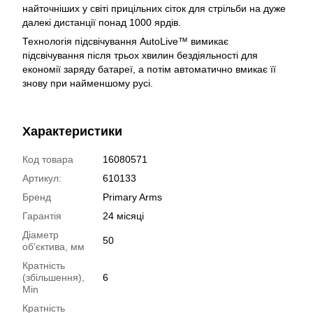
найточніших у світі прицільних сіток для стрільби на дуже
далекі дистанції понад 1000 ярдів.
Технологія підсвічування AutoLive™ вимикає
підсвічування після трьох хвилин бездіяльності для
економії заряду батареї, а потім автоматично вмикає її
знову при найменшому русі.
Характеристики
Код товара
16080571
Артикул:
610133
Бренд
Primary Arms
Гарантія
24 місяці
Діаметр
50
об'єктива, мм
Кратність
(збільшення),
6
Min
Кратність