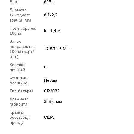
Вага
695 г
Диаметр
выходного
8,1-2,2
зрачка, мм
Поле зору на
5 - 1,4 м
100 м
Запас
поправок на
17.5/11.6 MIL
100 м (верт./
гор.)
Корекція
Є
діоптрій
Фокальна
Перша
площина
Тип батареї
CR2032
Довжина/
388,6 мм
габарити
Країна
реєстрації
США
бренду