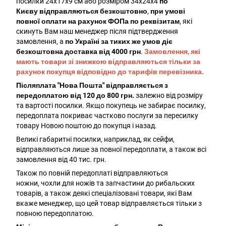
посилки 24х17х9 см або розміром 34х24х4
по
Києву
відправляються безкоштовно
,
при умові
повної оплати на рахунок ФОПа по реквізитам
, які
скинуть Вам наш менеджер після підтвердження
замовлення, а
по Україні за тиких же умов діє
безкоштовна доставка від 4000 грн
.
Замовлення, які
мають товари зі знижкою відправляються тільки за
рахунок покупця відповідно до тарифів перевізника.
Післяплата "Нова Пошта" відправляється з
передоплатою від 120 до 800 грн.
залежно від розміру
та вартості посилки. Якщо покупець не забирає посилку,
передоплата покриває частково послуги за пересилку
товару Новою поштою до покупця і назад.
Великі габаритні посилки, наприклад, як сейфи,
відправляються лише за повної передоплати, а також всі
замовлення від 40 тис. грн.
Також по повній передоплаті відправляються
ножни, чохли для ножів та запчастини до рибальских
товарів, а також деякі спеціалізовані товари, які Вам
вкаже менеджер, що цей товар відправляється тільки з
повною передоплатою.