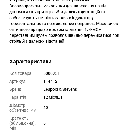
яскраве, чітке і не запотівше зображення.
Високопрофільні маховички для наведення на ціль
допомагають при стрільбі з далеких дистанцій та
забезпечують точність завдяки індикатору
горизонтальних та вертикальних поправок. Маховичок
оптичного прицілу з кроком клацання 1/4-MOA і
переставним нулем дозволяє швидко перемикатися при
стрільбі з далеких відстаней.
Характеристики
Код товара
5000251
Артикул:
114412
Бренд
Leupold & Stevens
Гарантія
12 місяців
Діаметр
40
об'єктива, мм
Кратність
(збільшення),
6
Min