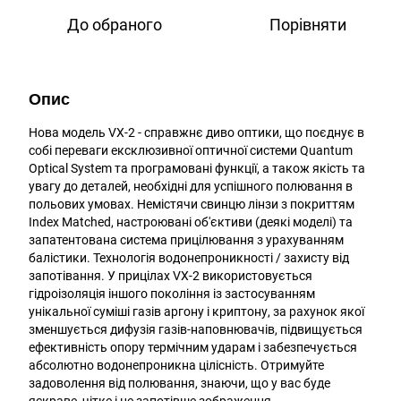
До обраного
Порівняти
Опис
Нова модель VX-2 - справжнє диво оптики, що поєднує в
собі переваги ексклюзивної оптичної системи Quantum
Optical System та програмовані функції, а також якість та
увагу до деталей, необхідні для успішного полювання в
польових умовах. Немістячи свинцю лінзи з покриттям
Index Matched, настроювані об'єктиви (деякі моделі) та
запатентована система прицілювання з урахуванням
балістики. Технологія водонепроникності / захисту від
запотівання. У прицілах VX-2 використовується
гідроізоляція іншого покоління із застосуванням
унікальної суміші газів аргону і криптону, за рахунок якої
зменшується дифузія газів-наповнювачів, підвищується
ефективність опору термічним ударам і забезпечується
абсолютно водонепроникна цілісність. Отримуйте
задоволення від полювання, знаючи, що у вас буде