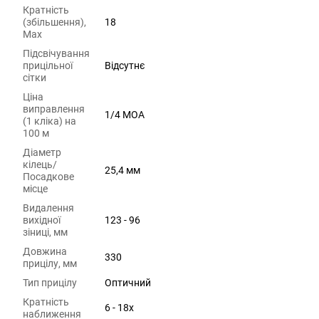
Кратність
(збільшення),
18
Max
Підсвічування
прицільної
Відсутнє
сітки
Ціна
виправлення
1/4 MOA
(1 кліка) на
100 м
Діаметр
кілець/
25,4 мм
Посадкове
місце
Видалення
вихідної
123 - 96
зіниці, мм
Довжина
330
прицілу, мм
Тип прицілу
Оптичний
Кратність
6 - 18х
наближення