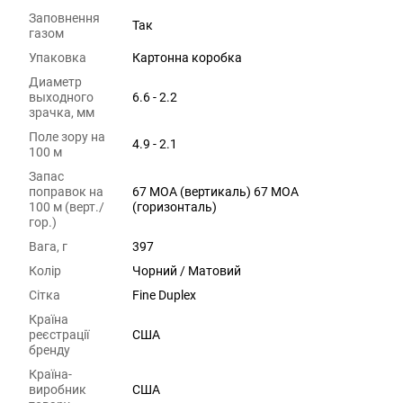
Заповнення
Так
газом
Упаковка
Картонна коробка
Диаметр
выходного
6.6 - 2.2
зрачка, мм
Поле зору на
4.9 - 2.1
100 м
Запас
поправок на
67 MOA (вертикаль) 67 MOA
100 м (верт./
(горизонталь)
гор.)
Вага, г
397
Колір
Чорний / Матовий
Сітка
Fine Duplex
Країна
реєстрації
США
бренду
Країна-
виробник
США