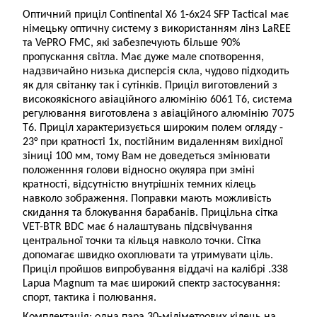
Оптичний приціл Continental X6 1-6x24 SFP Tactical має
німецьку оптичну систему з використанням лінз LaREE
та VePRO FMC, які забезпечують більше 90%
пропускання світла. Має дуже мале спотворення,
надзвичайно низька дисперсія скла, чудово підходить
як для світанку так і сутінків.
Приціл виготовлений з
високоякісного авіаційного алюмінію 6061 T6, система
регулювання виготовлена з авіаційного алюмінію 7075
T6.
Приціл характеризується широким полем огляду -
23° при кратності 1х, постійним видаленням вихідної
зіниці 100 мм, тому Вам не доведеться змінювати
положенння голови відносно окуляра при зміні
кратності, відсутністю внутрішніх темних кілець
навколо зображення.
Поправки мають можливість
скидання та блокування барабанів. Прицільна сітка
VET-BTR BDC має 6 налаштувань підсвічування
центральної точки та кільця навколо точки. Сітка
допомагає швидко охоплювати та утримувати ціль.
Приціл пройшов випробування віддачі на калібрі .338
Lapua Magnum та має широкий спектр застосування:
спорт, тактика і полювання.