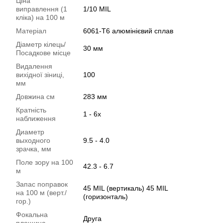
Ціна
виправлення (1
1/10 MIL
кліка) на 100 м
Матеріал
6061-T6 алюмінієвий сплав
Діаметр кілець/
30 мм
Посадкове місце
Видалення
вихідної зіниці,
100
мм
Довжина см
283 мм
Кратність
1 - 6х
наближення
Диаметр
выходного
9.5 - 4.0
зрачка, мм
Поле зору на 100
42.3 - 6.7
м
Запас поправок
45 MIL (вертикаль) 45 MIL
на 100 м (верт./
(горизонталь)
гор.)
Фокальна
Друга