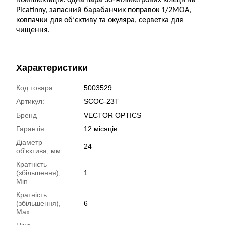
Комплектація: одна пара 30-міліметрових кілець на
Picatinny, запасний барабанчик поправок 1/2MOA,
ковпачки для об’єктиву та окуляра, серветка для
чищення.
Характеристики
Код товара
5003529
Артикул:
SCOC-23T
Бренд
VECTOR OPTICS
Гарантія
12 місяців
Діаметр
24
об'єктива, мм
Кратність
(збільшення),
1
Min
Кратність
(збільшення),
6
Max