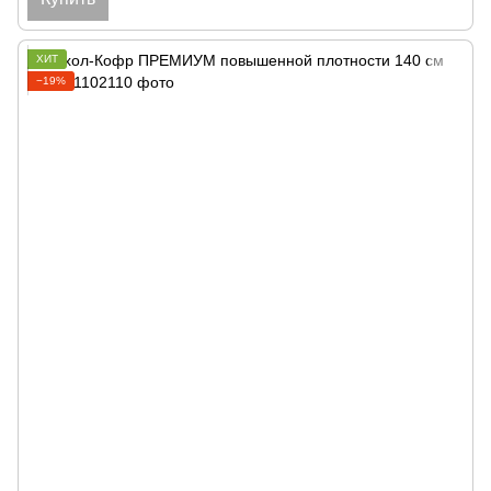
ХИТ
−19%