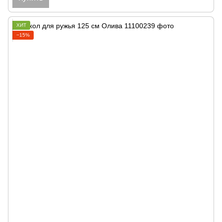
ХИТ
−15%