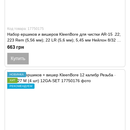
Код товара: 17750175
Набор ершиков и вишеров KleenBore для чистки AR-15 .22;
223 Rem (5,56 мм); 22 LR (5,6 мм); 5,45 мм Нейлон 8/32 M
5 шт/уп
663 грн
Купить
НОВИНКА
ХИТ
РЕКОМЕНДУЕМ