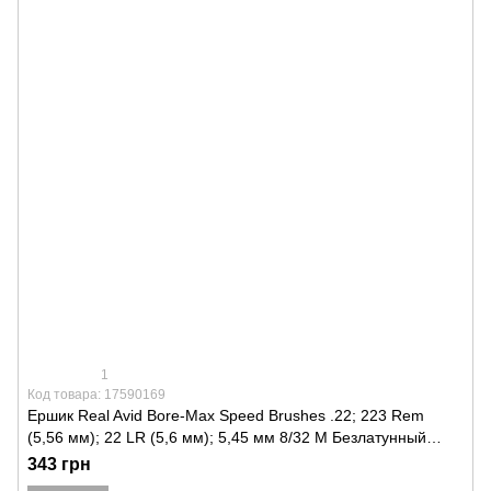
1
Код товара: 17590169
Ершик Real Avid Bore-Max Speed Brushes .22; 223 Rem
(5,56 мм); 22 LR (5,6 мм); 5,45 мм 8/32 M Безлатунный
сплав
343 грн