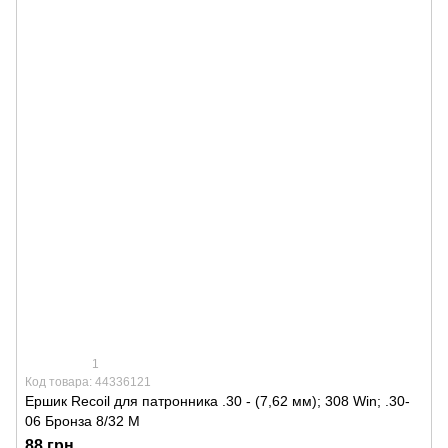
1
Код товара: 44336121
Ершик Recoil для патронника .30 - (7,62 мм); 308 Win; .30-
06 Бронза 8/32 M
88 грн