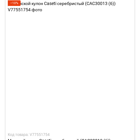
−10%
Код товара: V77551754