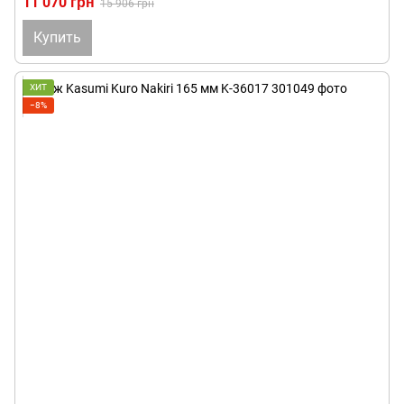
11 070 грн
15 906 грн
Купить
ХИТ
−8%