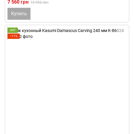
7 560 грн
10 952 грн
Купить
ХИТ
−11%