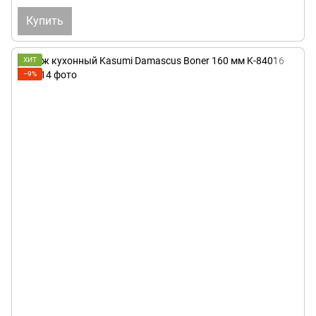
Купить
ХИТ
−9%