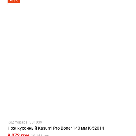
−11%
Код товара: 301039
Нож кухонный Kasumi Pro Boner 140 мм K-52014
9 072 грн