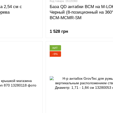
Код товара: 15120360
a 2,54 см с
База QD антабки BCM на M-LO
ерева
Черный (8-позиционный на 360°
BCM-MCMR-SM
1 528 грн
ХИТ
−9%