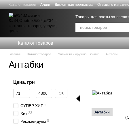
Перейти к основному контенту
Каталог товаров
Акции
Дисконтная программа
Отзывы о магазин
Договор публичной оферты
Скидки для СИЛ ОБОРОНЫ
Товары для охоты за впеч
Каталог товаров
Главная
Каталог товаров
Запчасти к оружию, Тюнинг
Антабки
Антабки
Цена, грн
От Цена, грн
До Цена, грн
OK
2
СУПЕР ХИТ
Антабки
23
Хит
(
5
Рекомендуем