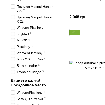
S
Приклад Magpul Hunter
2
700
2 048 грн
Приклад Magpul Hunter
2
X-22
1
Weaver/ Picatinny
ХИТ
3
KeyMod
4
M-LOK
5
Picatinny
1
Weaver/Picatinny
4
База QD антабки
4
База антабки
3
Труба приклада
Диаметр колец/
Посадочное место
1
Weaver/Picatinny
11
База QD антабки
5