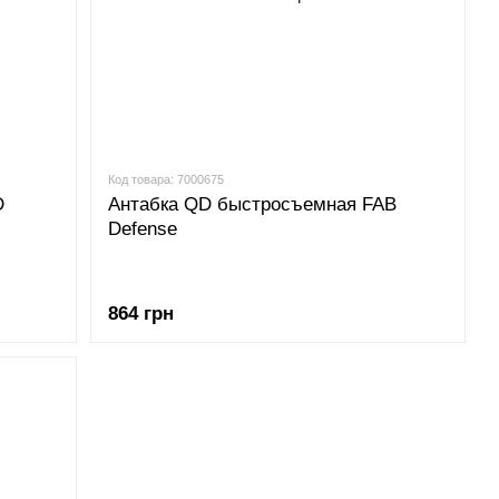
Код товара: 7000675
D
Антабка QD быстросъемная FAB
Defense
864 грн