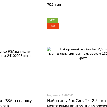
702 грн
ХИТ
−10%
Код товара: 13280146
se PSA на планку
Набор антабок GrovTec 2,5 см с
x-psa
монтажным винтом и саморезо