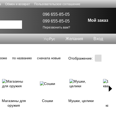
а
Обмен и возврат
Пользовательское соглашение
096 655-85-05
Мой заказ
099 655-85-05
Перезвонить вам?
Желания
Вход
Укр
Рус
Отображение:
роже
по названию
сначала новые
Магазины для
Сошки
Мушки, целики
Цевь
оружия
квадр