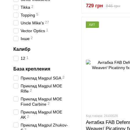
729 грн
846 грн
2
Tikka
5
Topping
27
Uncle Mike's
ХИТ
1
Vector Optics
2
Інше
Калибр
1
12
База крепления
2
Приклад Magpul SGA
Приклад Magpul MOE
2
Rifle
Приклад Magpul MOE
2
Fixed Carbine
Приклад Magpul MOE
Код товара: 24100028
2
AK
Антабка FAB Defen
Приклад Magpul Zhukov-
Weaver/ Picatinny f
2