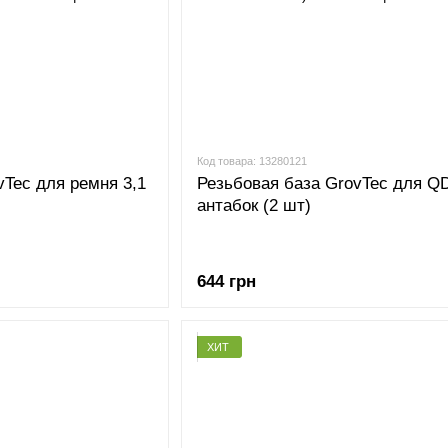
Код товара: 13280121
vTec для ремня 3,1
Резьбовая база GrovTec для Q
антабок (2 шт)
644 грн
ХИТ