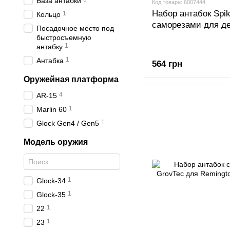
База антабки
Код товара: 6007444
Набор антабок Spik
1
Кольцо
саморезами для д
Посадочное место под
быстросъемную
1
антабку
1
Антабка
564 грн
Оружейная платформа
4
AR-15
1
Marlin 60
1
Glock Gen4 / Gen5
Модель оружия
1
Glock-34
1
Glock-35
1
22
1
23