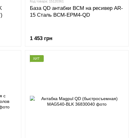
Код товара: 15120361
K
База QD антабки BCM на ресивер AR-
)
15 Сталь BCM-EPM4-QD
1 453 грн
ХИТ