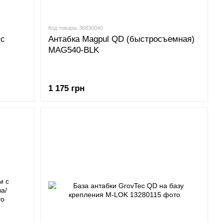
Код товара: 36830040
 с
Антабка Magpul QD (быстросъемная)
MAG540-BLK
м
1 175 грн