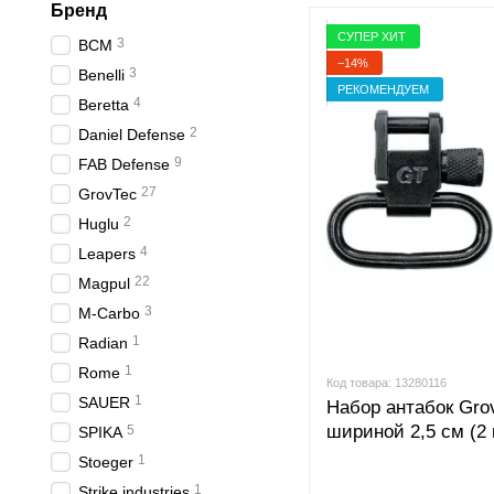
Бренд
СУПЕР ХИТ
3
BCM
−14%
3
Benelli
РЕКОМЕНДУЕМ
4
Beretta
2
Daniel Defense
9
FAB Defense
27
GrovTec
2
Huglu
4
Leapers
22
Magpul
3
M-Carbo
1
Radian
1
Rome
Код товара: 13280116
1
SAUER
Набор антабок Gro
шириной 2,5 см (2
5
SPIKA
1
Stoeger
1
Strike industries