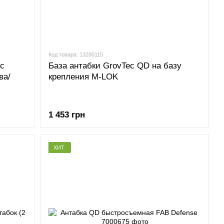
Код товара: 13280115
 с
База антабки GrovTec QD на базу
ва/
крепления M-LOK
1 453 грн
ХИТ