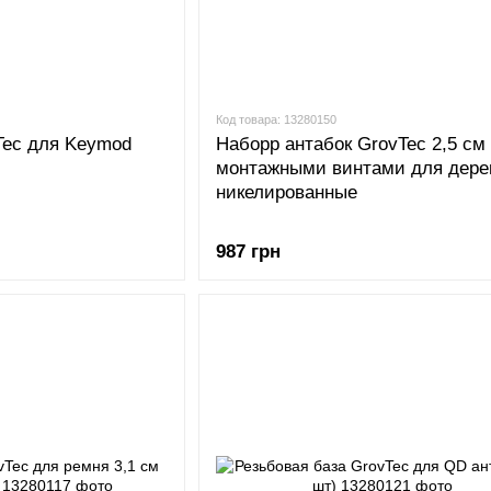
Код товара: 13280150
Tec для Keymod
Наборр антабок GrovTec 2,5 см
монтажными винтами для дере
никелированные
987 грн