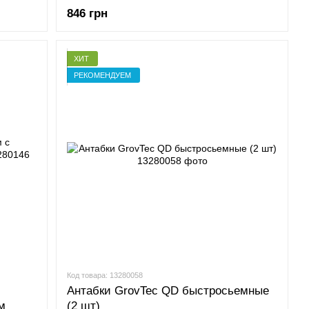
846 грн
ХИТ
РЕКОМЕНДУЕМ
Код товара: 13280058
Антабки GrovTec QD быстросьемные
м
(2 шт)