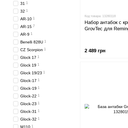
1
31
1
32
Код товара: 13280118
1
AR-10
Набор антабок с к
7
AR-15
GrovTec для Remin
1
AR-9
1
Benelli 828U
1
CZ Scorpion
2 489 грн
1
Glock 17
1
Glock 19
1
Glock 19/23
1
Glock-17
1
Glock-19
1
Glock-22
1
Glock-23
1
Glock-31
1
Glock-32
1
M110