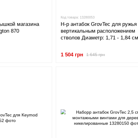
Код товара: 13280053
рышкой магазина
Н-р антабок GrovTec для ружья
gton 870
вертикальным расположением
стволов Диаметр: 1,71 - 1,84 с
1 504 грн
1 645 грн