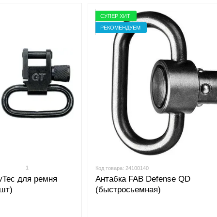
СУПЕР ХИТ
РЕКОМЕНДУЕМ
1
Код товара: 24100140
vTec для ремня
Антабка FAB Defense QD
 шт)
(быстросьемная)