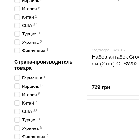
Израиль
8
Италия
1
Китай
84
США
3
Турция
2
Украина
1
Код товара: 13280117
Финляндия
Набор антабок Gro
Страна-производитель
см (2 шт) GTSW02
товара
1
Германия
9
Израиль
729 грн
8
Италия
7
Китай
83
США
3
Турция
5
Украина
2
Финляндия