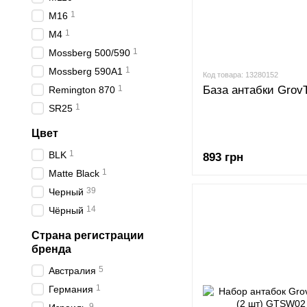
1
M16
1
M4
1
Mossberg 500/590
1
Mossberg 590A1
Код товара: 13280152
База антабки Grov
1
Remington 870
1
SR25
Цвет
1
BLK
893 грн
1
Matte Black
39
Черный
14
Чёрный
Страна регистрации
бренда
5
Австралия
1
Германия
9