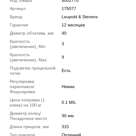
Код товара
5002770
Артикул:
175077
Бренд
Leupold & Stevens
Гарантия
12 месяцев
Діаметр об'єктива, мм
40
Кратность
3
(увеличение), Min
Кратность
9
(увеличение), Max
Подсветка прицельной
Есть
сетки
Регулировка
параллакса/
Немає
Фокусировки
Цена поправки (1
0.1 MIL
клика) на 100 м
Диаметр колец/
30 мм
Посадочное место
Длина прицела, мм
315
Тип прицела
Оптичний