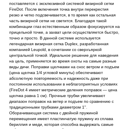
поставляется с эксклюзивной системой визирной сетки
FireDot. После включения точка внутри перекрестия
резко и четко подсвечивается, в то время как остальная
часть визирной сетки не светится. Благодаря такой
комбинации глаз естественным образом фокусируется на
прицельной точке, а захват цели осуществляется быстро,
точно и просто. В данной системе используется
легендарная визирная сетка Duplex, разработанная
компанией Leupold, в сочетании со сверхъяркой
центральной точкой. Идеальное решение для наведения
на цель, применяется во время охоты на самые разные
виды дичи. Поправки щелчками на снос ветром и подъем
(цена щелчка 1/4 угловой минуты) обеспечивают
абсолютную повторяемость и надежность даже при
постоянном использовании в неблагоприятных условиях
(FireDot 4 имеет метрические деления поправок — цена
щелчка равна 1 см). Прочные трубки увеличивают
диапазон поправок на ветер и подъем по сравнению с
традиционными трубками диаметром 1''.
Оборачивающая система с двойной пружиной
перемещения имеет пластинчатую пружину из сплава
бериллия и меди, которая способна выдержать самые