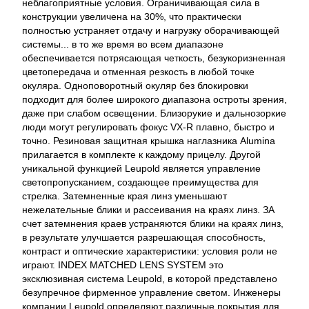
неблагоприятные условия. Ограничивающая сила в
конструкции увеличена на 30%, что практически
полностью устраняет отдачу и нагрузку оборачивающей
системы... в то же время во всем диапазоне
обеспечивается потрясающая четкость, безукоризненная
цветопередача и отменная резкость в любой точке
окуляра. Одноповоротный окуляр без блокировки
подходит для более широкого диапазона остроты зрения,
даже при слабом освещении. Близорукие и дальнозоркие
люди могут регулировать фокус VX-R плавно, быстро и
точно. Резиновая защитная крышка наглазника Alumina
прилагается в комплекте к каждому прицелу. Другой
уникальной функцией Leupold является управление
светопропусканием, создающее преимущества для
стрелка. Затемненные края линз уменьшают
нежелательные блики и рассеивания на краях линз. ЗА
счет затемнения краев устраняются блики на краях линз,
в результате улучшается разрешающая способность,
контраст и оптические характеристики: условия роли не
играют. INDEX MATCHED LENS SYSTEM это
эксклюзивная система Leupold, в которой представлено
безупречное фирменное управление светом. Инженеры
компании Leupold определяют различные покрытия для