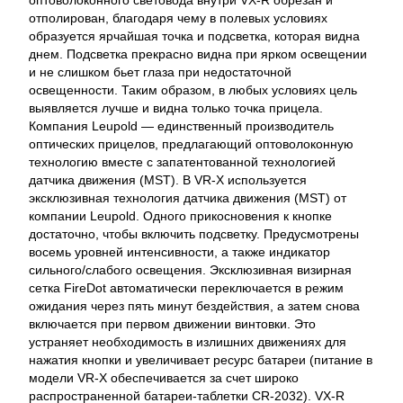
оптоволоконного световода внутри VX-R обрезан и
отполирован, благодаря чему в полевых условиях
образуется ярчайшая точка и подсветка, которая видна
днем. Подсветка прекрасно видна при ярком освещении
и не слишком бьет глаза при недостаточной
освещенности. Таким образом, в любых условиях цель
выявляется лучше и видна только точка прицела.
Компания Leupold — единственный производитель
оптических прицелов, предлагающий оптоволоконную
технологию вместе с запатентованной технологией
датчика движения (MST). В VR-X используется
эксклюзивная технология датчика движения (MST) от
компании Leupold. Одного прикосновения к кнопке
достаточно, чтобы включить подсветку. Предусмотрены
восемь уровней интенсивности, а также индикатор
сильного/слабого освещения. Эксклюзивная визирная
сетка FireDot автоматически переключается в режим
ожидания через пять минут бездействия, а затем снова
включается при первом движении винтовки. Это
устраняет необходимость в излишних движениях для
нажатия кнопки и увеличивает ресурс батареи (питание в
модели VR-X обеспечивается за счет широко
распространенной батареи-таблетки CR-2032). VX-R