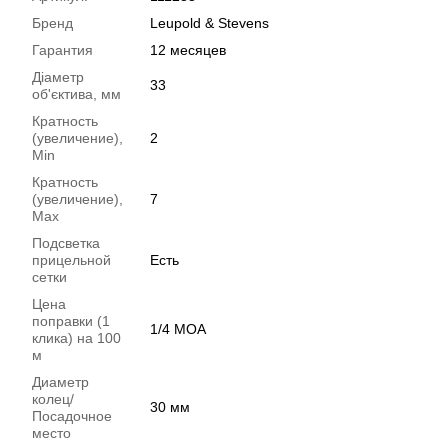
Бренд
Leupold & Stevens
Гарантия
12 месяцев
Діаметр
33
об'єктива, мм
Кратность
(увеличение),
2
Min
Кратность
(увеличение),
7
Max
Подсветка
прицельной
Есть
сетки
Цена
поправки (1
1/4 MOA
клика) на 100
м
Диаметр
колец/
30 мм
Посадочное
место