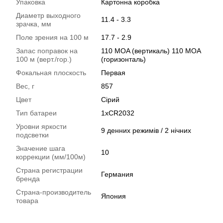
Упаковка
Картонна коробка
Диаметр выходного
11.4 - 3.3
зрачка, мм
Поле зрения на 100 м
17.7 - 2.9
Запас поправок на
110 MOA (вертикаль) 110 MOA
100 м (верт./гор.)
(горизонталь)
Фокальная плоскость
Первая
Вес, г
857
Цвет
Сірий
Тип батареи
1хCR2032
Уровни яркости
9 денних режимів / 2 нічних
подсветки
Значение шага
10
коррекции (мм/100м)
Страна регистрации
Германия
бренда
Страна-производитель
Япония
товара