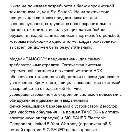
Никто не понимает потребности в бескомпромиссной
точности лучше, чем Sig Sauer®. Наши тактические
прицелы для винтовок предназначаются для
военнослужащих, сотрудников правоохранительных
органов, охотников, использующих дальнобойное
оружие, и людей, занимающихся спортивной стрельбой,
которым необходимо одно и то же: когда производится
выстрел, он должен быть результативным.
Модели TANGO6™ предназначены для самых
требовательных стрелков. Оптическая система
переменной кратности и высокой четкости HDX
обеспечивает качество изображения во всем диапазоне
увеличения. Кроме того, прицелы оснащаются системой
визирной сетки с подсветкой HellFire,
усовершенствованной электронной системой подсветки с
обнаружением движения и выдвижными
фиксирующимися барабанами с устройством ZeroStop
для удобства обнуления. На прицел TANGO6 на оптико-
электронную аппаратуру) и SIG SAUER Electronic
Component Limited 5-Year Warranty (ограниченной 5-
летней гарантии SIG SAUER на электронные