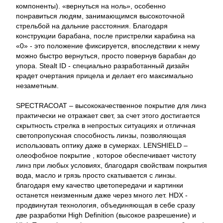
компоненты). «вернуться на ноль», особенно
понравиться людям, занимающимся высокоточной
стрельбой на дальние расстояния. Благодаря
конструкции барабана, после пристрелки карабина на
«0» - это положение фиксируется, впоследствии к нему
можно быстро вернуться, просто повернув барабан до
упора. Stealt ID - специально разработанный дизайн
крадет очертания прицела и делает его максимально
незаметным.
SPECTRACOAT – высококачественное покрытие для линз
практически не отражает свет, за счет этого достигается
скрытность стрелка в непростых ситуациях и отличная
светопропускная способность линзы, позволяющая
использовать оптику даже в сумерках. LENSHIELD –
олеофобное покрытие , которое обеспечивает чистоту
линз при любых условиях, благодаря свойствам покрытия
вода, масло и грязь просто скатывается с линзы.
благодаря ему качество цветопередачи и картинки
останется неизменным даже через много лет. HDX -
продвинутая технология, объединяющая в себе сразу
две разработки High Definition (высокое разрешение) и