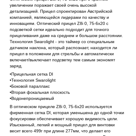
увеличении поражает своей очень высокой
детализацией. Прицел спроектирован Австрийской
компанией, являющейся лидерами по качеству и
инновациям. Оптический прицел Z8i 0, 75-6x20 с
подсветкой сетки идеально подходит для точного
прицеливания даже на среднем и большом расстоянии.
Технология Swarolight - это таймер со специальным
датчиком наклона, который распознает, находится ли
прицел в положении для стрельбы и автоматически
включает/выключает подсветку тем самым экономят
заряд.
•Прицельная сетка DI
•Технология Swarolight
•Боковой параллакс
•Вторая фокальная плоскость
•Водонепроницаемый
В оптическом прицеле Z8i 0, 75-6x20 используется
фирменная сетка DI, которая уменьшена до одной точки
фокусировки обеспечивает хорошую видимость цели.
Изысканный, легкий и мощный прицел для винтовки
весит всего 499г при длине 277мм, что делает его