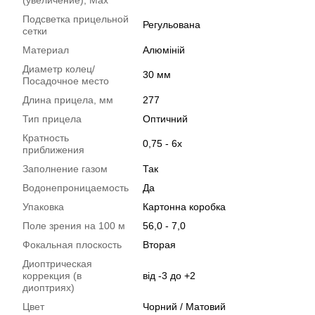
(увеличение), Max
Подсветка прицельной
Регульована
сетки
Материал
Алюміній
Диаметр колец/
30 мм
Посадочное место
Длина прицела, мм
277
Тип прицела
Оптичний
Кратность
0,75 - 6x
приближения
Заполнение газом
Так
Водонепроницаемость
Да
Упаковка
Картонна коробка
Поле зрения на 100 м
56,0 - 7,0
Фокальная плоскость
Вторая
Диоптрическая
коррекция (в
від -3 до +2
диоптриях)
Цвет
Чорний / Матовий