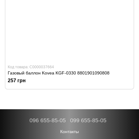
Код товара: С0000037664
Газовый баллон Kovea KGF-0330 8801901090808
257 грн
096 655-85-05
099 655-85-05
Контакты