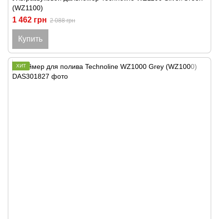
(WZ1100)
1 462 грн
2 088 грн
Купить
ХИТ