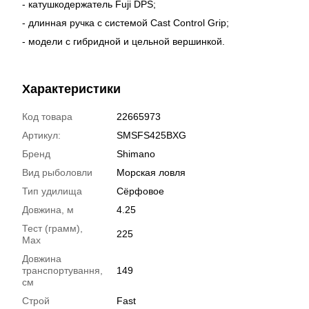
- катушкодержатель Fuji DPS;
- длинная ручка с системой Cast Control Grip;
- модели с гибридной и цельной вершинкой.
Характеристики
Код товара
22665973
Артикул:
SMSFS425BXG
Бренд
Shimano
Вид рыболовли
Морская ловля
Тип удилища
Сёрфовое
Довжина, м
4.25
Тест (грамм),
225
Max
Довжина
транспортування,
149
см
Строй
Fast