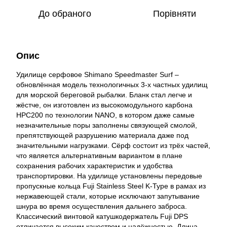
До обраного
Порівняти
Опис
Удилище серфовое Shimano Speedmaster Surf –
обновлённая модель технологичных 3-х частных удилищ
для морской береговой рыбалки. Бланк стал легче и
жёстче, он изготовлен из высокомодульного карбона
HPC200 по технологии NANO, в котором даже самые
незначительные поры заполнены связующей смолой,
препятствующей разрушению материала даже под
значительными нагрузками. Сёрф состоит из трёх частей,
что является альтернативным вариантом в плане
сохранения рабочих характеристик и удобства
транспортировки. На удилище установлены передовые
пропускные кольца Fuji Stainless Steel K-Type в рамах из
нержавеющей стали, которые исключают запутывание
шнура во время осуществления дальнего заброса.
Классический винтовой катушкодержатель Fuji DPS
отличается высоким качеством и надёжностью. Длина