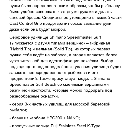
ручки была определена таким образом, чтобы рыболову
было удобно совершать хват двумя руками и делать
силовой бросок. Специальное утолщение в нижней части
Cast Control Grip предотвратит соскальзывание руки,
даже если она будет мокрой.
Сёрфовое удилище Shimano Speedmaster Surf
выпускается с двумя типами вершинок – гибридная
(Hybrid Tip) и цельная (Solid Tip), из которых первая
лучше себя ведёт на забросе, а вторая является более
чувствительной для идентификации поклёвки. Выбор
подходящего под определённые условия удилища будет
зависеть непосредственно от рыболова и его
предпочтений. Также присутствует модель Shimano
Speedmaster Surf Beach со сменными вершинками
различной жёсткости, которые можно подбирать под
разнообразные оснастки.
- серия 3-х частных удилищ для морской береговой
рыбалки;
- бланк из карбона HPC200 + NANO;
- пропускные кольца Fuji Stainless Steel K-Type;