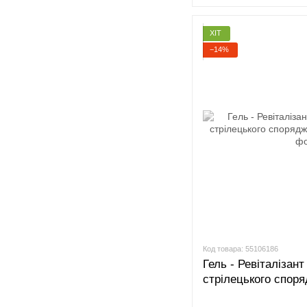
ХІТ
−14%
Код товара: 55106186
Гель - Ревіталізант
стрілецького спор