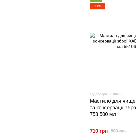
−11%
Код товара: 55106183
Мастило для чище
та консервації збр
758 500 мл
710 грн
800 грн