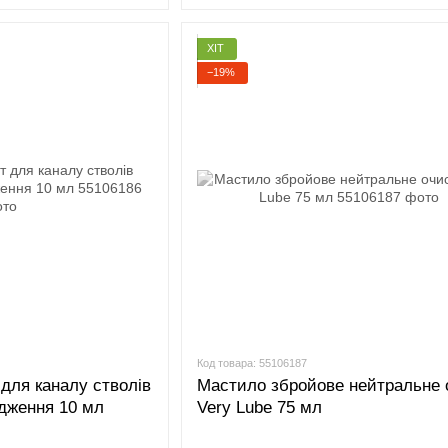
ХІТ
−19%
Код товара: 55106187
 для каналу стволів
Мастило збройове нейтральне 
ядження 10 мл
Very Lube 75 мл