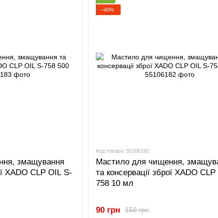
−40%
Код товара: 55106182
ння, змащування
Мастило для чищення, змащув
ої XADO CLP OIL S-
та консервації зброї XADO CLP 
758 10 мл
90 грн
150 грн