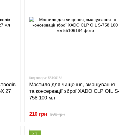
Код товара: 55106184
стволів
Мастило для чищення, змащування
eX 27
та консервації зброї XADO CLP OIL S-
758 100 мл
210 грн
300 грн
ХІТ