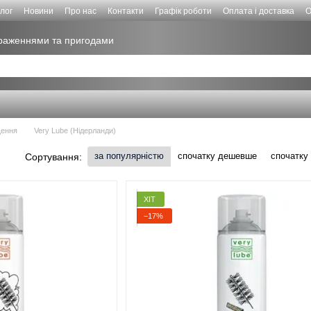
лог
Новини
Про нас
Контакти
Графік роботи
Оплата і доставка
О
враженнями та пригодами
щення
Very Lube (Нідерланди)
за популярністю
спочатку дешевше
спочатку
Сортування:
ХІТ
−17%