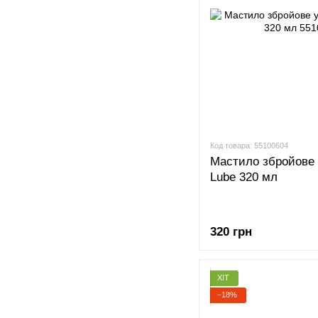
Код товара: 55100604
Мастило збройове 
Lube 320 мл
320 грн
ХІТ
−18%