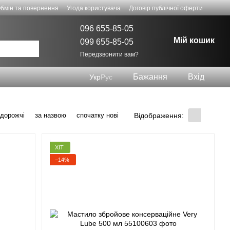
бмін та повернення
Угода користувача
Договір публічної оферти
096 655-85-05
Мій кошик
099 655-85-05
Передзвонити вам?
Бажання
Вхід
Укр
Рус
Відображення:
 дорожчі
за назвою
спочатку нові
ХІТ
−14%