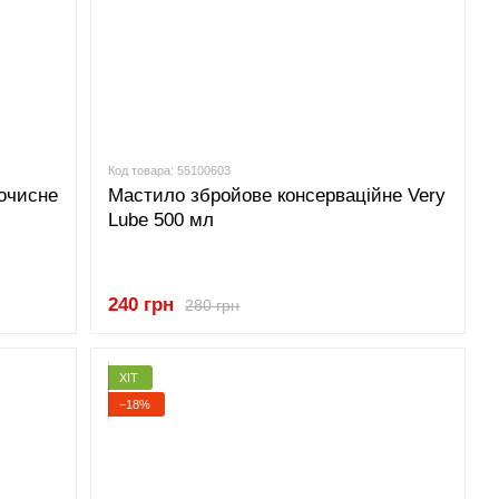
Код товара: 55100603
очисне
Мастило збройове консерваційне Very
Lube 500 мл
240 грн
280 грн
ХІТ
−18%