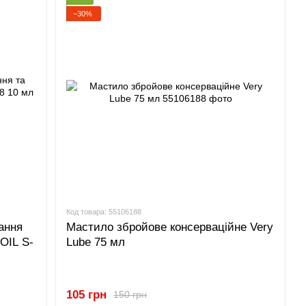
−30%
Код товара: 55106188
ання
Мастило збройове консерваційне Very
OIL S-
Lube 75 мл
105 грн
150 грн