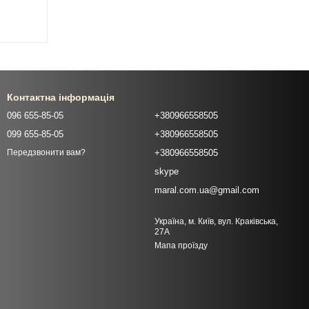
Контактна інформація
096 655-85-05
+380966558505
099 655-85-05
+380966558505
+380966558505
Передзвонити вам?
skype
maral.com.ua@gmail.com
Україна, м. Київ, вул. Краківська,
27А
Мапа проїзду