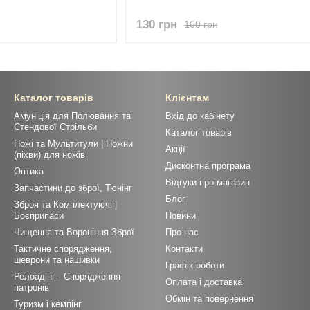
130 грн
160 грн
Каталог товарів
Клієнтам
Амуніція для Полювання та
Вхід до кабінету
Стендової Стрільби
Каталог товарів
Ножі та Мультитули | Ножни
Акції
(піхви) для ножів
Дисконтна програма
Оптика
Відгуки про магазин
Запчастини до зброї, Тюнінг
Блог
Зброя та Комплектуючі |
Боєприпаси
Новини
Чищення та Вороніння Зброї
Про нас
Тактичне спорядження,
Контакти
шеврони та нашивки
Графік роботи
Релоадінг - Спорядження
Оплата і доставка
патронів
Обмін та повернення
Туризм і кемпінг