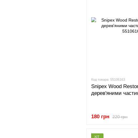
Код товара: 55106163
Snipex Wood Restor
дерев'яними части
180 грн
220 грн
ХІТ