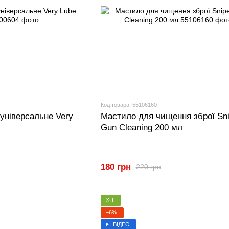
Код товара: 55106160
універсальне Very
Мастило для чищення зброї Sn
Gun Cleaning 200 мл
180 грн
220 грн
ХІТ
−6%
ВІДЕО