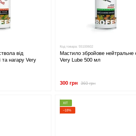
Код товара: 55100602
ствола від
Мастило збройове нейтральне 
 та нагару Very
Very Lube 500 мл
300 грн
360 грн
ХІТ
−18%