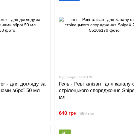
Код товара: 55106179
er - для догляду за
Гель - Ревіталізант для каналу 
нами зброї 50 мл
стрілецького спорядження Snip
мл
640 грн
680 грн
ХІТ