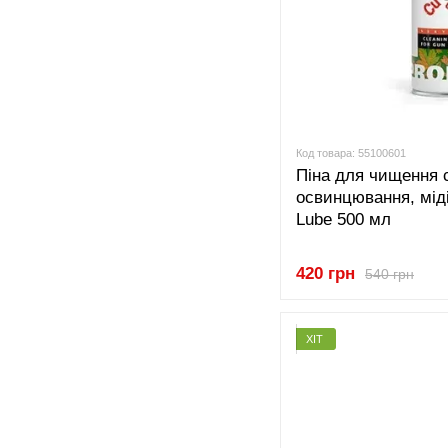
Код товара: 55100601
Піна для чищення 
освинцювання, міді
Lube 500 мл
420 грн
540 грн
ХІТ