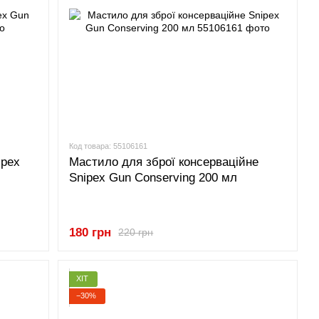
Код товара: 55106161
ipex
Мастило для зброї консерваційне
Snipex Gun Conserving 200 мл
180 грн
220 грн
ХІТ
−30%