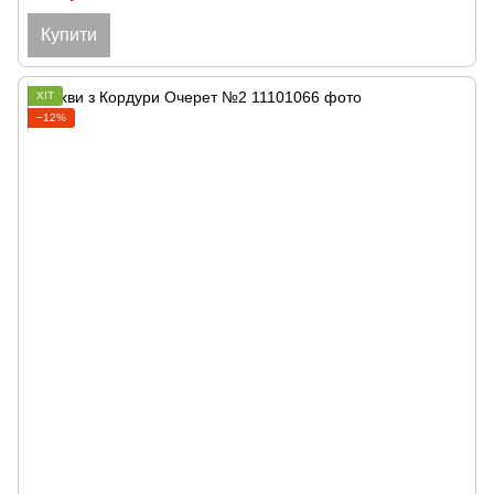
Купити
ХІТ
−12%