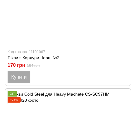
Код товара: 11101067
Піхви з Кордури Чорні №2
170 грн
194 грн
Купити
ХІТ
−25%