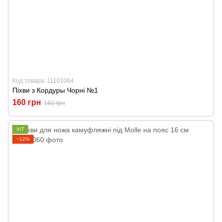
Код товара: 11101064
Піхви з Кордуры Чорні №1
160 грн
182 грн
ХІТ
−12%