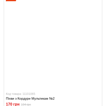
Код товара: 11101065
Піхви з Кордури Мультикам №2
170 грн
194 грн