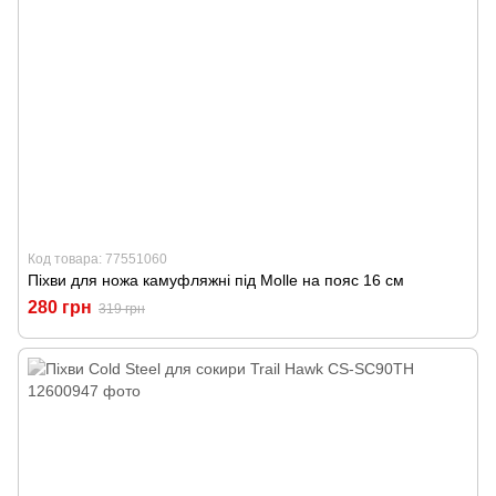
Код товара: 77551060
Піхви для ножа камуфляжні під Molle на пояс 16 см
280 грн
319 грн