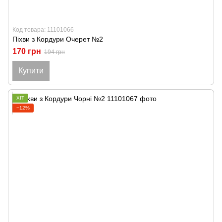
Код товара: 11101066
Піхви з Кордури Очерет №2
170 грн
194 грн
Купити
ХІТ
−12%