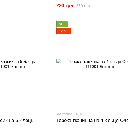
220 грн
270 грн
ХІТ
−20%
Код товара: 11100195
сик на 5 кілець
Торока тканинна на 4 кільця Оч