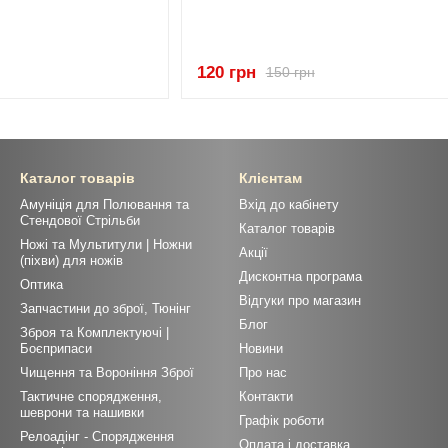
120 грн
150 грн
Каталог товарів
Клієнтам
Амуніція для Полювання та
Вхід до кабінету
Стендової Стрільби
Каталог товарів
Ножі та Мультитули | Ножни
Акції
(піхви) для ножів
Дисконтна програма
Оптика
Відгуки про магазин
Запчастини до зброї, Тюнінг
Блог
Зброя та Комплектуючі |
Боєприпаси
Новини
Чищення та Вороніння Зброї
Про нас
Тактичне спорядження,
Контакти
шеврони та нашивки
Графік роботи
Релоадінг - Спорядження
Оплата і доставка