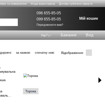
бмін та повернення
Угода користувача
Договір публічної оферти
096 655-85-05
Мій кошик
099 655-85-05
Передзвонити вам?
Бажання
Вхід
Укр
Рус
Відображення:
 дорожчі
за назвою
спочатку нові
ка
Торока
увальна
онташа
ояс