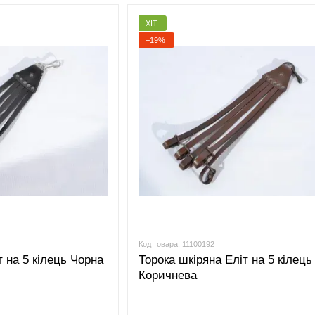
калібр та 12-
16 калібр
ХІТ
−19%
Код товара: 11100192
т на 5 кілець Чорна
Торока шкіряна Еліт на 5 кілець
Коричнева