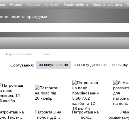
лог
Новини
Про нас
Контакти
Графік роботи
Оплата і доставка
О
враженнями та пригодами
Патронташ на пояc
Торока
за популярністю
спочатку дешевше
спочатку
Сортування:
атронташ на
Патронташ на
Патронташ на
Лям
ояс Текстиль
пояс під 20
пояс
розвантаж
12-16 калібр
калібр
Комбінований
для патр
5,56-7,62
на п