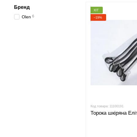
Бренд
ХІТ
6
Olen
−19%
Код товара: 11100191
Торока шкіряна Елі