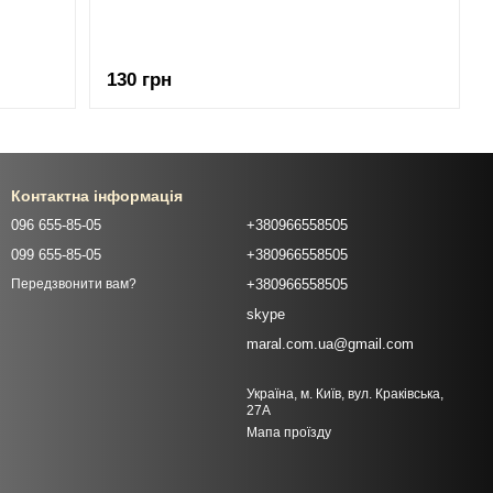
130 грн
Контактна інформація
096 655-85-05
+380966558505
099 655-85-05
+380966558505
+380966558505
Передзвонити вам?
skype
maral.com.ua@gmail.com
Україна, м. Київ, вул. Краківська,
27А
Мапа проїзду