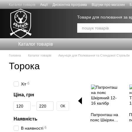
Перейти к основному контенту
Каталог товарів
Акції
Дисконтна програма
Відгуки про магазин
Б
Знижки для СИЛ ОБОРОНИ
Товари для полювання за 
Каталог товарів
Головна
Каталог товарів
Амуніція для Полювання та Стендової Стрільби
Торока
6
Хіт
Ціна, грн
От Ціна, грн
До Ціна, грн
ОК
Патронташ на
П
Наявність
пояс Шкіряний
п
12-16 калібр
6
В наявності