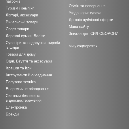
патронів
Обмін та повернення
Туризм і кемпінг
Угода користувача
Ліхтарі, аксесуари
Договір публічної оферти
Рибальські товари
Мапа сайту
Спорт товари
Знижки для СИЛ ОБОРОНИ
Дорожні сумки, Валізи
Сувеніри та подарунки, вироби
Ми у соцмережах
із шкіри
Товари для дому
Одяг, Взуття та аксесуари
Іграшки та ігри
Інструменти й обладнання
Побутова техніка
Енергетичне обладнання
Системи безпеки та
відеоспостереження
Електроніка
Бренди