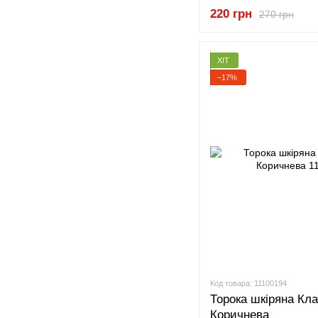
220 грн
270 грн
ХІТ
−17%
Код товара: 11100194
Торока шкіряна Кла
Коричнева