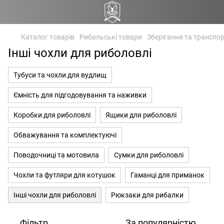
Каталог товарів
Рибальські товари
Зберігання та транспо
Інші чохли для риболовлі
Тубуси та чохли для вудлищ
Ємність для підгодовування та наживки
Коробки для риболовлі
Ящики для риболовлі
Обважування та комплектуючі
Поводочниці та мотовила
Сумки для риболовлі
Чохли та футляри для котушок
Гаманці для приманок
Інші чохли для риболовлі
Рюкзаки для рибалки
Фільтр
За популярністю