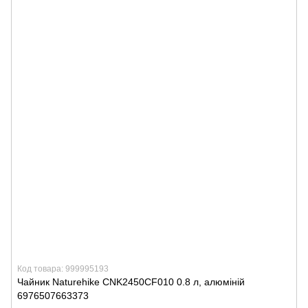
Код товара: 999995193
Чайник Naturehike CNK2450CF010 0.8 л, алюміній
6976507663373