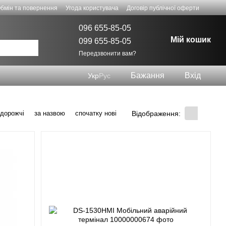
бмін та повернення
Угода користувача
Договір публічної оферти
096 655-85-05
Мій кошик
099 655-85-05
Передзвонити вам?
Бажання
Вхід
Укр
Рус
Відображення:
 дорожчі
за назвою
спочатку нові