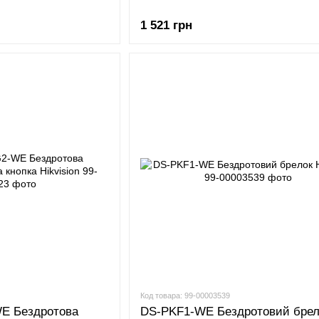
1 521 грн
Код товара: 99-00003539
E Бездротова
DS-PKF1-WE Бездротовий брел