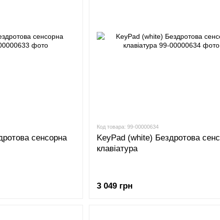
Код товара: 99-00000634
здротова сенсорна
KeyPad (white) Бездротова сен
клавіатура
3 049 грн