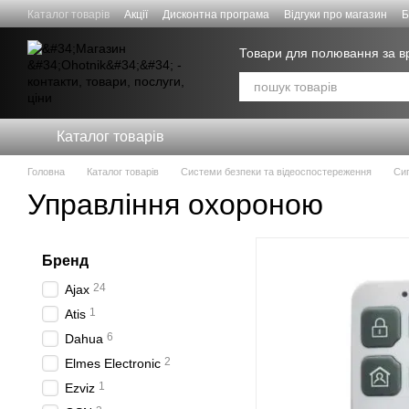
Перейти к основному контенту
Каталог товарів
Акції
Дисконтна програма
Відгуки про магазин
Б
Знижки для СИЛ ОБОРОНИ
Товари для полювання за 
Каталог товарів
Головна
Каталог товарів
Системи безпеки та відеоспостереження
Сиг
Управління охороною
Бренд
24
Ajax
1
Atis
6
Dahua
2
Elmes Electronic
1
Ezviz