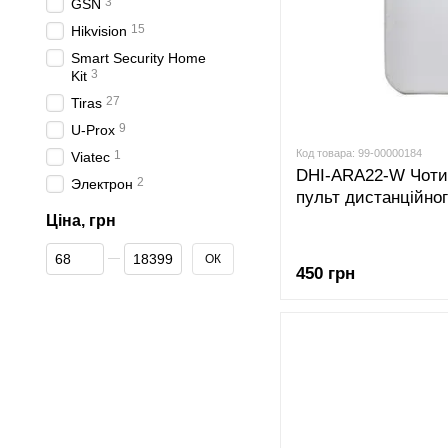
3
GSN
15
Hikvision
Smart Security Home
3
Kit
27
Tiras
9
U-Prox
Код товара: 99-00000184
1
Viatec
DHI-ARA22-W Чоти
2
Электрон
пульт дистанційно
Ціна, грн
От Ціна, грн
До Ціна, грн
ОК
450 грн