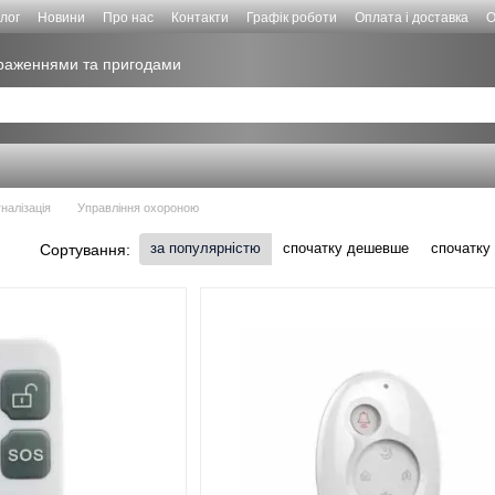
лог
Новини
Про нас
Контакти
Графік роботи
Оплата і доставка
О
враженнями та пригодами
налізація
Управління охороною
за популярністю
спочатку дешевше
спочатку
Сортування: