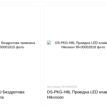
Код товара: 99-00002818
EU Бездротова
DS-PKG-H8L Провідна LED клав
ла
Hikvision