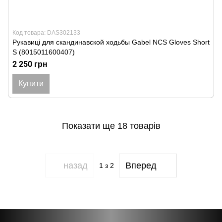
Код товара: DAS302133
Рукавиці для скандинавской ходьбы Gabel NCS Gloves Short
S (8015011600407)
2 250 грн
Купити
Показати ще 18 товарів
назад
Вперед
1
з 2