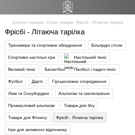
Каталог товарів
Спорт товари
Фрісбі - Літаюча тарілка
Фрісбі - Літаюча тарілка
Тренажери та спортивне обладнання
Більярдні столи
Спортивні настільні ігри
Настільний теніс
Великий теніс
Баскетбол
Піклбол і падел-теніс
Футбол
Дартс
Гірськолижне спорядження
Лижі та Сноубординг
Альпінізм та скелелазіння
Промисловий альпінізм
Товари для бігу
Товари для Фітнесу
Фрісбі - Літаюча тарілка
Ігри для активного відпочинку