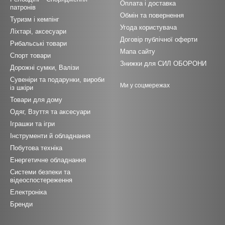
Оплата і доставка
патронів
Обмін та повернення
Туризм і кемпінг
Угода користувача
Ліхтарі, аксесуари
Договір публічної оферти
Рибальські товари
Мапа сайту
Спорт товари
Знижки для СИЛ ОБОРОНИ
Дорожні сумки, Валізи
Сувеніри та подарунки, вироби
Ми у соцмережах
із шкіри
Товари для дому
Одяг, Взуття та аксесуари
Іграшки та ігри
Інструменти й обладнання
Побутова техніка
Енергетичне обладнання
Системи безпеки та
відеоспостереження
Електроніка
Бренди