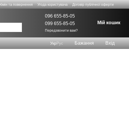
бмін та повернення
Угода користувача
Договір публічної оферти
096 655-85-05
Мій кошик
099 655-85-05
Передзвонити вам?
Бажання
Вхід
Укр
Рус