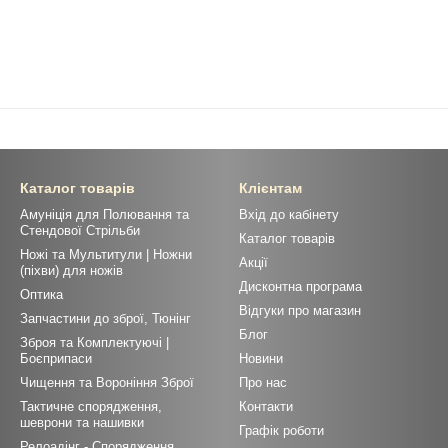
Каталог товарів
Клієнтам
Амуніція для Полювання та
Вхід до кабінету
Стендової Стрільби
Каталог товарів
Ножі та Мультитули | Ножни
Акції
(піхви) для ножів
Дисконтна програма
Оптика
Відгуки про магазин
Запчастини до зброї, Тюнінг
Блог
Зброя та Комплектуючі |
Боєприпаси
Новини
Чищення та Вороніння Зброї
Про нас
Тактичне спорядження,
Контакти
шеврони та нашивки
Графік роботи
Релоадінг - Спорядження