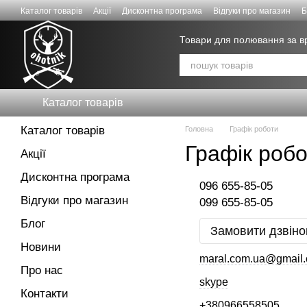
Перейти к основному контенту
Каталог товарів
Акції
Дисконтна програма
Відгуки про магазин
Б
Знижки для СИЛ ОБОРОНИ
Товари для полювання за 
Каталог товарів
Каталог товарів
Головна
Графік роботи
Графік роб
Акції
Дисконтна програма
096 655-85-05
Відгуки про магазин
099 655-85-05
Блог
Замовити дзвіно
Новини
maral.com.ua@gmail
Про нас
skype
Контакти
+380966558505