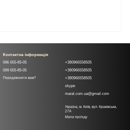
Контактна інформація
096 655-85-05
+380966558505
099 655-85-05
+380966558505
+380966558505
Передзвонити вам?
skype
maral.com.ua@gmail.com
Україна, м. Київ, вул. Краківська,
27А
Мапа проїзду