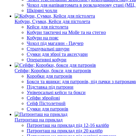
Чохол для напівавтомата в розкладеному стані (МЦ, Б
Шкіряні чохли
Кобури, Сумки, Кейси для пістолета
Кейси для пістолета
Кобури тактичні на Molle та на стегно
Кобури на пояс
Чохол під магазин - Паучер
Cтрахувальні шнури
Сумки для зброї та аксесуари
Оперативні кобури
Сейфи; Коробки, бокси для патронів
Коробки для патронів
Бокси та ящики: для патронів, під пачки з патронам
Підставка під патрони
Універсальні кейси та бокси
Сейфи збройові
Сейф Пістолетний
Сумки для патронів
Патронташ на приклад
Патронташ на приклад під 12-16 калібр
Патронташ на приклад під 20 калібр