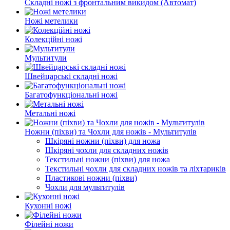
Складні ножі з фронтальним викидом (Автомат)
Ножі метелики
Колекційні ножі
Мультитули
Швейцарські складні ножі
Багатофункціональні ножі
Метальні ножі
Ножни (піхви) та Чохли для ножів - Мультитулів
Шкіряні ножни (піхви) для ножа
Шкіряні чохли для складних ножів
Текстильні ножни (піхви) для ножа
Текстильні чохли для складних ножів та ліхтариків
Пластикові ножни (піхви)
Чохли для мультитулів
Кухонні ножі
Філейні ножи