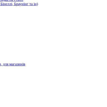
інеллі, Браунінг та ін)
и, для магазинів