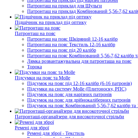
Патронташ на приклад під нарізні патрони
Патронташ на приклад для Шульги
Патронташ на приклад Комбінований 5,56-7,62 каліб
Підщічник на приклад під оптику
Патронташ на пояc
Патронташ на пояс Шкіряний 12-16 калібр
Патронташ на пояс Текстиль 12-16 калібр
Патронташ на пояс під 20 калібр
Патронташ на пояс Комбінований 5,56-7,62 калібр та
Лямка розвантажувальна для патронташа на пояс
Торока
Підсумки на пояс та Molle
Підсумок на пояс під 12-16 калібр (6-16 патронів)
Підсумки на систему Molle (Плитоноску, РПС)
Підсумок на пояс для нарізних патронів
Підсумок на пояс для дрібнокаліберних патронів
Підсумок на пояс Комбінований 5,56-7,62 калібр та 
Патронташі-органайзери для високоточної стрільби
Ремені для зброї
Ремені для зброї - Текстиль