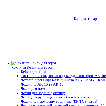
Каталог товарів
Чохли та Кейси для зброї
Кейси для зброї
Тактичні чохли-рюкзаки (для будь-якої зброї: АК, п
Чохол під всі види Калашникова АК - АКМ - АКМС 
Чохол під AR-15 та AR-10
Чохол для помпи
Чохли для зброї під оптику
Чохол для рушниці або карабіна без оптики
Чохол під переломну рушницю (ІЖ-ТОЗ, та ін)
Чохол текстильний захисний (чохол-шкарпетка), На