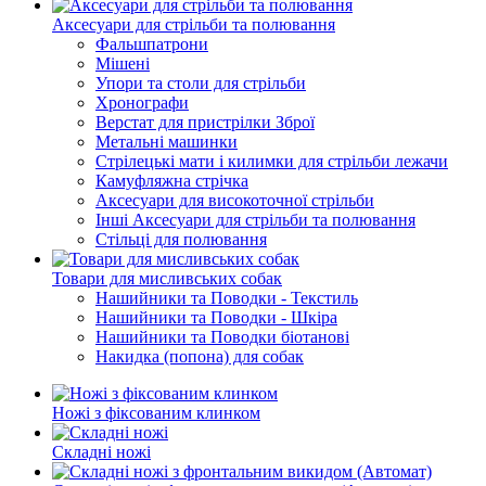
Аксесуари для стрільби та полювання
Фальшпатрони
Мішені
Упори та столи для стрільби
Хронографи
Верстат для пристрілки Зброї
Метальні машинки
Стрілецькі мати і килимки для стрільби лежачи
Камуфляжна стрічка
Аксесуари для високоточної стрільби
Інші Аксесуари для стрільби та полювання
Стільці для полювання
Товари для мисливських собак
Нашийники та Поводки - Текстиль
Нашийники та Поводки - Шкіра
Нашийники та Поводки біотанові
Накидка (попона) для собак
Ножі з фіксованим клинком
Складні ножі