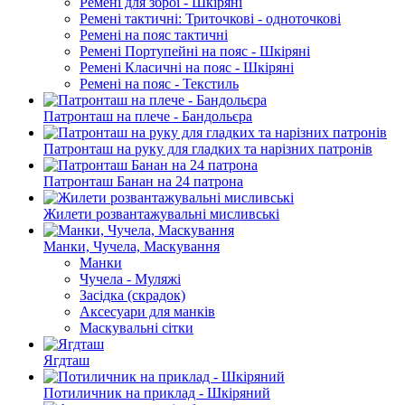
Ремені для зброї - Шкіряні
Ремені тактичні: Триточкові - одноточкові
Ремені на пояс тактичні
Ремені Портупейні на пояс - Шкіряні
Ремені Класичні на пояс - Шкіряні
Ремені на пояс - Текстиль
Патронташ на плече - Бандольєра
Патронташ на руку для гладких та нарізних патронів
Патронташ Банан на 24 патрона
Жилети розвантажувальні мисливські
Манки, Чучела, Маскування
Манки
Чучела - Муляжі
Засідка (скрадок)
Аксесуари для манків
Маскувальні сітки
Ягдташ
Потиличник на приклад - Шкіряний