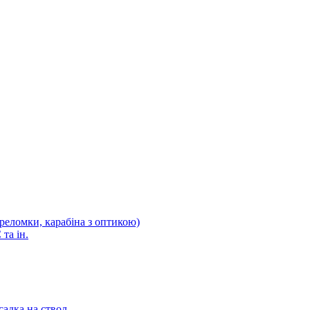
ереломки, карабіна з оптикою)
та ін.
садка на ствол