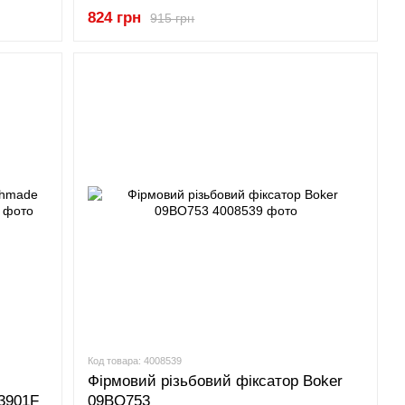
824 грн
915 грн
Код товара: 4008539
Фірмовий різьбовий фіксатор Boker
3901F
09BO753