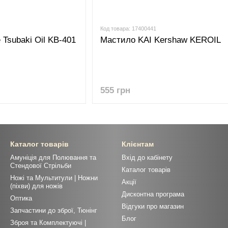
Код товара: 17400441
Tsubaki Oil KB-401
Мастило KAI Kershaw KEROIL
555 грн
Каталог товарів
Клієнтам
Амуніція для Полювання та
Вхід до кабінету
Стендової Стрільби
Каталог товарів
Ножі та Мультитули | Ножни
Акції
(піхви) для ножів
Дисконтна програма
Оптика
Відгуки про магазин
Запчастини до зброї, Тюнінг
Блог
Зброя та Комплектуючі |