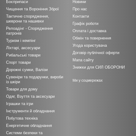
Боєприпаси
Новини
Чищення та Вороніння Зброї
Про нас
Тактичне спорядження,
Контакти
шеврони та нашивки
Графік роботи
Релоадінг - Спорядження
Оплата і доставка
патронів
Обмін та повернення
Туризм і кемпінг
Угода користувача
Ліхтарі, аксесуари
Договір публічної оферти
Рибальські товари
Мапа сайту
Спорт товари
Знижки для СИЛ ОБОРОНИ
Дорожні сумки, Валізи
Сувеніри та подарунки, вироби
Ми у соцмережах
із шкіри
Товари для дому
Одяг, Взуття та аксесуари
Іграшки та ігри
Інструменти й обладнання
Побутова техніка
Енергетичне обладнання
Системи безпеки та