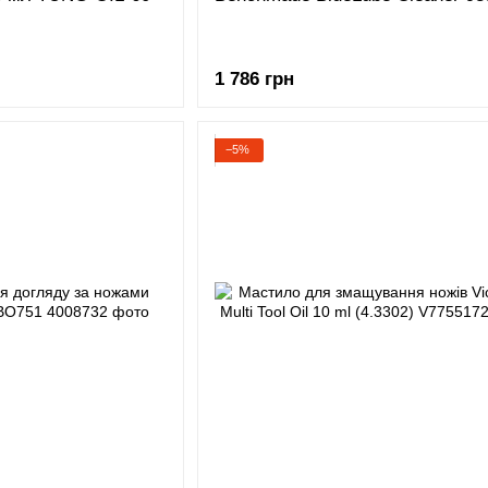
1 786 грн
−5%