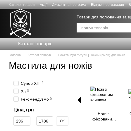
Перейти к основному контенту
Каталог товарів
Акції
Дисконтна програма
Відгуки про магазин
Б
Знижки для СИЛ ОБОРОНИ
Товари для полювання за 
Каталог товарів
Головна
Каталог товарів
Ножі та Мультитули | Ножни (піхви) для ножів
Мастила для ножів
2
Супер ХІТ
5
Хіт
5
Рекомендуємо
Ціна, грн
Ножі з
От Ціна, грн
До Ціна, грн
фіксованим
ОК
клинком