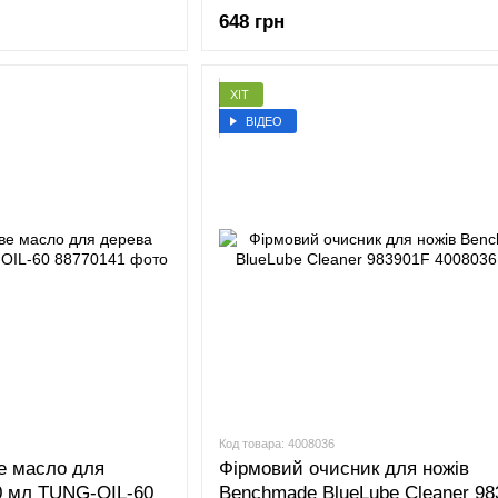
648 грн
ХІТ
ВІДЕО
Код товара: 4008036
е масло для
Фірмовий очисник для ножів
0 мл TUNG-OIL-60
Benchmade BlueLube Cleaner 98