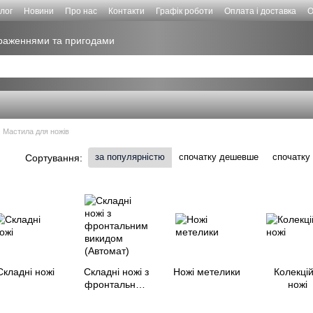
лог
Новини
Про нас
Контакти
Графік роботи
Оплата і доставка
О
враженнями та пригодами
Мастила для ножів
за популярністю
спочатку дешевше
спочатку
Сортування:
Складні ножі
Складні ножі з
Ножі метелики
Колекцій
фронтальним
ножі
викидом
(Автомат)