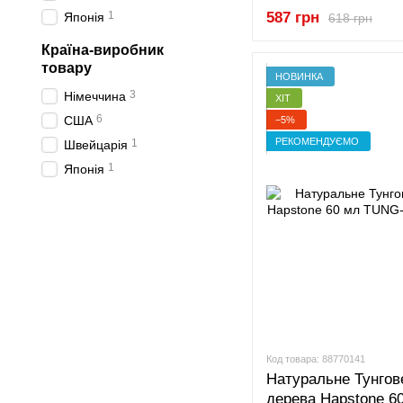
1
587 грн
Японія
618 грн
Країна-виробник
товару
НОВИНКА
3
Німеччина
ХІТ
6
США
−5%
РЕКОМЕНДУЄМО
1
Швейцарія
1
Японія
Код товара: 88770141
Натуральне Тунгов
дерева Hapstone 6