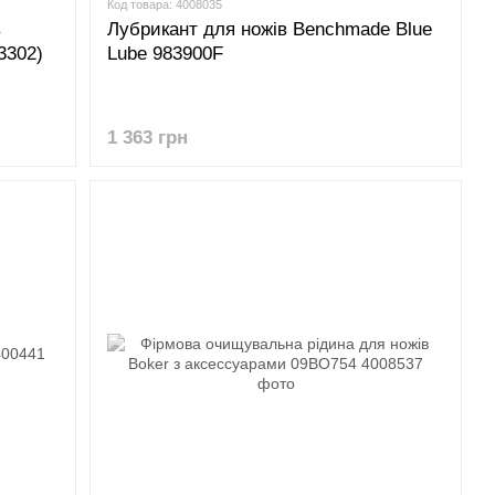
Код товара: 4008035
в
Лубрикант для ножів Benchmade Blue
.3302)
Lube 983900F
1 363 грн