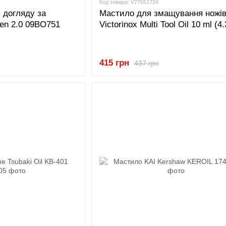
Код товара: V77551724
 догляду за
Мастило для змащування ножі
Pen 2.0 09BO751
Victorinox Multi Tool Oil 10 ml (4
415 грн
437 грн