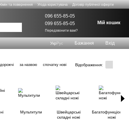
бмін та повернення
Угода користувача
Договір публічної оферти
096 655-85-05
Мій кошик
099 655-85-05
Передзвонити вам?
Бажання
Вхід
Укр
Рус
Відображення:
 дорожчі
за назвою
спочатку нові
ні
Мультитули
Швейцарські
Багатофункціональ
складні ножі
ножі