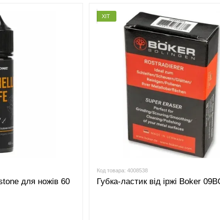
ХІТ
Код товара: 4008538
tone для ножів 60
Губка-ластик від іржі Boker 09