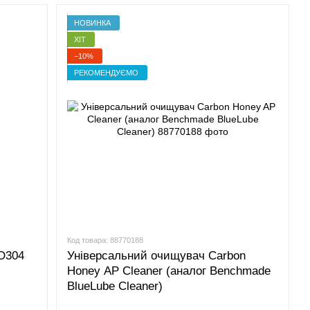
НОВИНКА
ХІТ
−10%
РЕКОМЕНДУЄМО
Код товара: 88770188
BO304
Універсальний очищувач Carbon
Honey AP Cleaner (аналог Benchmade
BlueLube Cleaner)