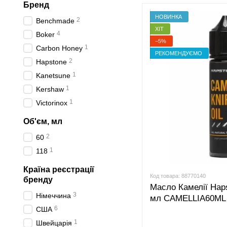
Бренд
НОВИНКА
2
Benchmade
ХІТ
4
Boker
−5%
1
Carbon Honey
РЕКОМЕНДУЄМО
2
Hapstone
1
Kanetsune
1
Kershaw
1
Victorinox
Об'єм, мл
2
60
1
118
Країна реєстрації
Код товара: 88770140
бренду
Масло Камелії Haps
3
Німеччина
мл CAMELLIA60ML
6
США
1
Швейцарія