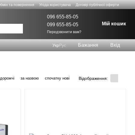
бмін та повернення
Угода користувача
Договір публічної оферти
096 655-85-05
Мій кошик
099 655-85-05
Передзвонити вам?
Бажання
Вхід
Укр
Рус
Відображення:
 дорожчі
за назвою
спочатку нові