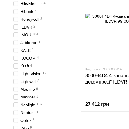
1654
Hikvision
7
HiLook
3
Honeywell
2
ILDVR
104
IMOU
1
Jablotron
1
KALE
4
KOCOM
4
Kraft
Код товара: 99-00000614
17
Light Vision
3000H4D4 4-каналь
8
Lightwell
декомпресії ILDVR
6
Mastino
1
Maxxter
27 412 грн
107
Neolight
11
Neptun
8
Optex
9
PiPo