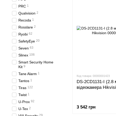
1
PRC
2
Qualvision
1
Recoda
2
Rosslare
62
Ryobi
20
SafetyEye
63
Seven
106
Slinex
Smart Security Home
9
Kit
1
Tane Alarm
Код товара: 00000001423
1
Tantos
DS-2CD1131-I (2.8 
відеокамера Hikvis
122
Tiras
1
Twist
92
U-Prox
3 542 грн
2
U-Tex
29
VIA Security