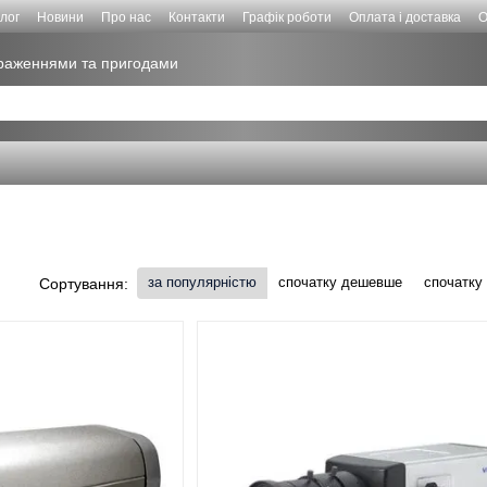
лог
Новини
Про нас
Контакти
Графік роботи
Оплата і доставка
О
враженнями та пригодами
за популярністю
спочатку дешевше
спочатку
Сортування: