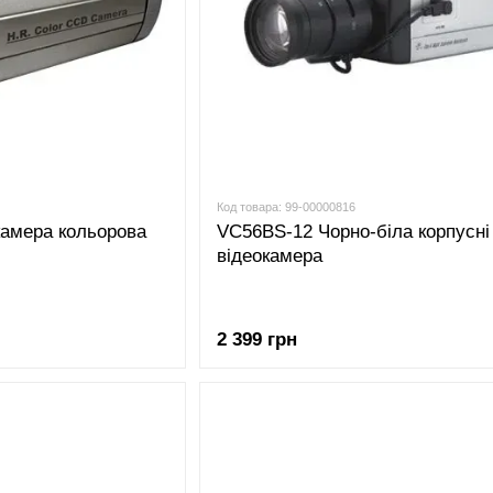
Код товара: 99-00000816
амера кольорова
VC56BS-12 Чорно-біла корпусні
відеокамера
2 399 грн