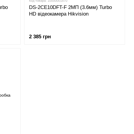
Код товара: 10000001870
rbo
DS-2CE10DFT-F 2МП (3.6мм) Turbo
HD відеокамера Hikvision
2 385 грн