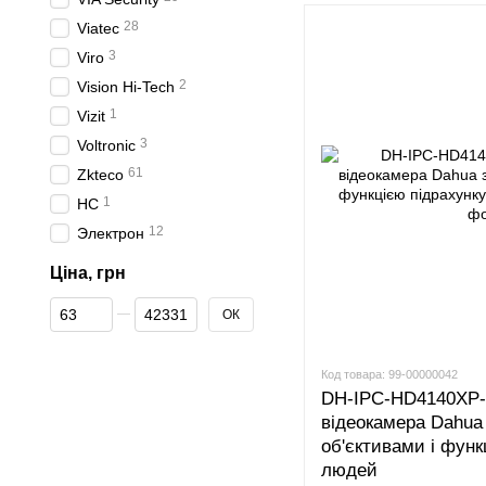
28
Viatec
3
Viro
2
Vision Hi-Tech
1
Vizit
3
Voltronic
61
Zkteco
1
НС
12
Электрон
Ціна, грн
От Ціна, грн
До Ціна, грн
ОК
Код товара: 99-00000042
DH-IPC-HD4140XP-3
відеокамера Dahua
об'єктивами і функ
людей