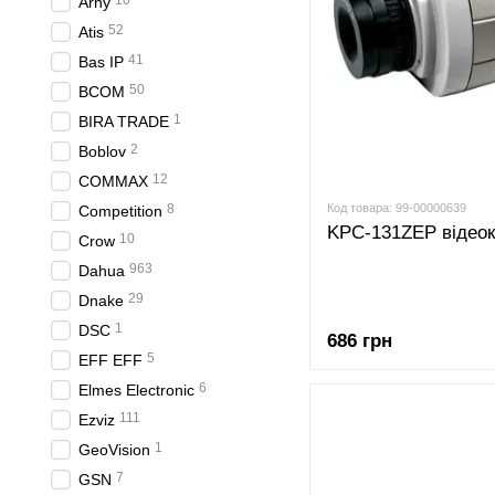
10
Arny
52
Atis
41
Bas IP
50
BCOM
1
BIRA TRADE
2
Boblov
12
COMMAX
8
Код товара: 99-00000639
Competition
KPC-131ZEP відеок
10
Crow
963
Dahua
29
Dnake
1
DSC
686 грн
5
EFF EFF
6
Elmes Electronic
111
Ezviz
1
GeoVision
7
GSN