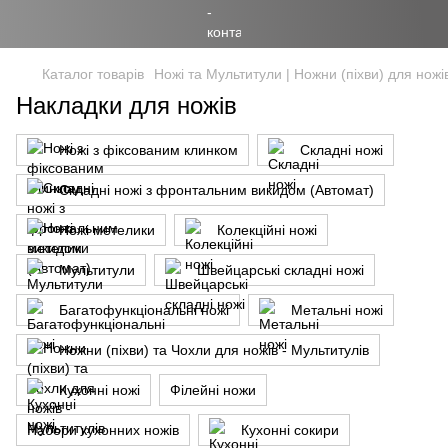
Каталог товарів
Ножі та Мультитули | Ножни (піхви) для ножі
Накладки для ножів
Ножі з фіксованим клинком
Складні ножі
Складні ножі з фронтальним викидом (Автомат)
Ножі метелики
Колекційні ножі
Мультитули
Швейцарські складні ножі
Багатофункціональні ножі
Метальні ножі
Ножни (піхви) та Чохли для ножів - Мультитулів
Кухонні ножі
Філейні ножи
Набори кухонних ножів
Кухонні сокири