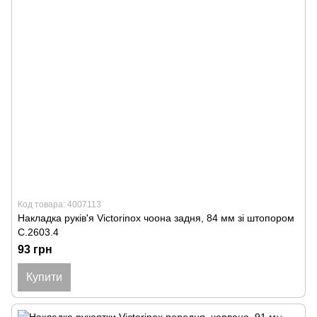
Код товара: 4007113
Накладка руків'я Victorinox чоона задня, 84 мм зі штопором
C.2603.4
93 грн
Купити