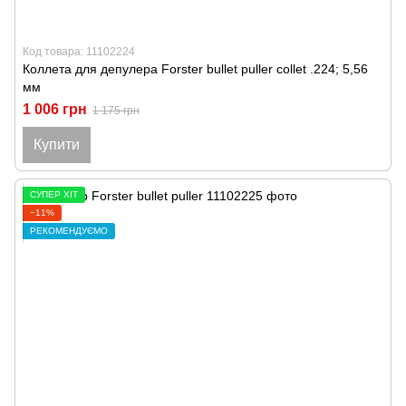
Код товара: 11102224
Коллета для депулера Forster bullet puller collet .224; 5,56
мм
1 006 грн
1 175 грн
Купити
СУПЕР ХІТ
−11%
РЕКОМЕНДУЄМО