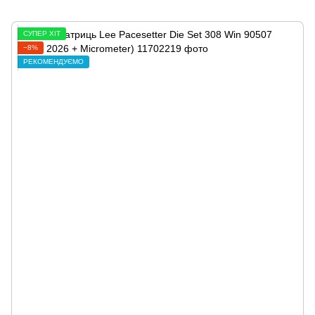
СУПЕР ХІТ
−8%
РЕКОМЕНДУЄМО