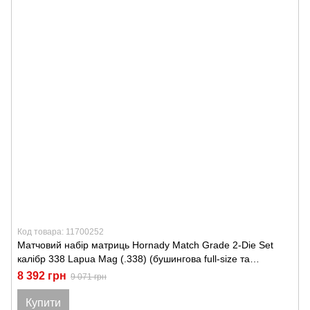
Код товара: 11700252
Матчовий набір матриць Hornady Match Grade 2-Die Set
калібр 338 Lapua Mag (.338) (бушингова full-size та
посадкова з центровкою та мікрометром)
8 392 грн
9 071 грн
Купити