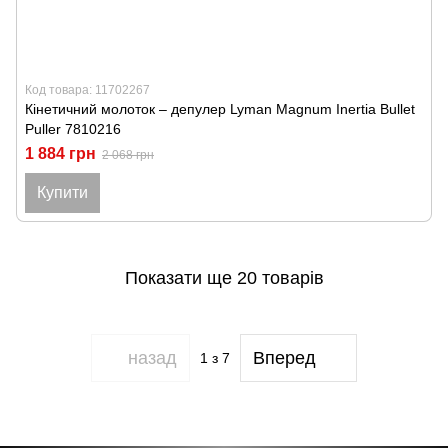
Код товара: 11702267
Кінетичний молоток – депулер Lyman Magnum Inertia Bullet
Puller 7810216
1 884 грн
2 068 грн
Купити
Показати ще 20 товарів
назад
Вперед
1
з 7