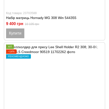
Код товара: 23703588
Набір матриць Hornady MG 308 Win 544355
9 400 грн
10 105 грн
Купити
ХІТ
−14%
РЕКОМЕНДУЄМО