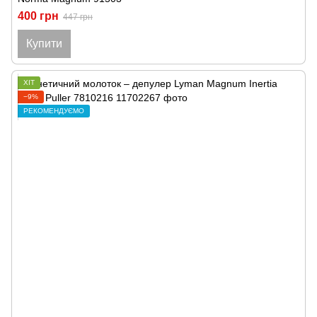
400 грн
447 грн
Купити
ХІТ
−9%
РЕКОМЕНДУЄМО