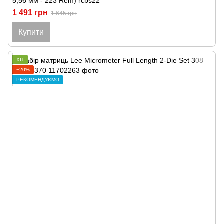
5,56 мм - 223 Rem) rcbs22
1 491 грн
1 645 грн
Купити
ХІТ
−20%
РЕКОМЕНДУЄМО