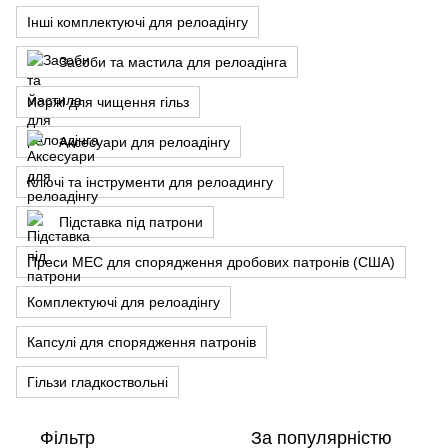
Інші комплектуючі для релоадінгу
Засоби та мастила для релоадінга
Йоржі для чищення гільз
Аксесуари для релоадінгу
Ключі та інструменти для релоадингу
Підставка під патрони
Преси MEC для спорядження дробових патронів (США)
Комплектуючі для релоадінгу
Капсулі для спорядження патронів
Гільзи гладкоствольні
Фільтр
За популярністю