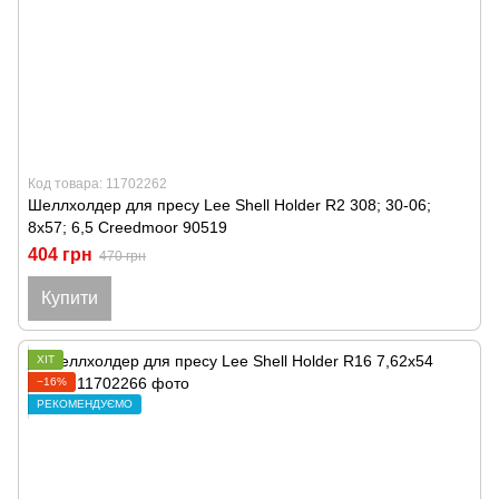
Код товара: 11702262
Шеллхолдер для пресу Lee Shell Holder R2 308; 30-06;
8x57; 6,5 Creedmoor 90519
404 грн
470 грн
Купити
ХІТ
−16%
РЕКОМЕНДУЄМО