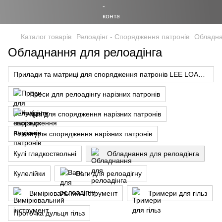
Каталог товарів
Релоадінг - Спорядження патронів
Обладна
Обладнання для релоадінга
Прилади та матриці для спорядження патронів LEE LOAD (США)
Преси для релоадінгу нарізних патронів
Кулі для спорядження нарізних патронів
Гільзи для спорядження нарізних патронів
Кулі гладкоствольні
Обладнання для релоадінга
Кулелійки
Ваги для релоадігну
Вимірювальний інструмент
Тримери для гільз
Проточка дульця гільз