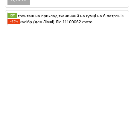
ХІТ
−15%