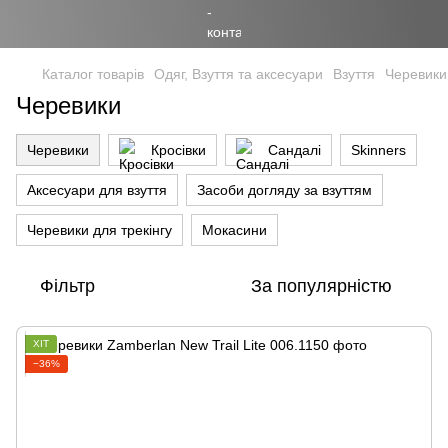
Каталог товарів
Одяг, Взуття та аксесуари
Взуття
Черевики
Черевики
Черевики
Кросівки
Сандалі
Skinners
Аксесуари для взуття
Засоби догляду за взуттям
Черевики для трекінгу
Мокасини
Фільтр
За популярністю
ХІТ
−36%