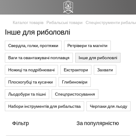
Каталог товарів
Рибальські товари
Спецінструменти рибальс
Інше для риболовлі
Свердла, голки, протяжки
Ретрівери та магніти
Ваги та овантажувачі поплавця
Інше для риболовлі
Ножиці та подрібнювачі
Екстрактори
Захвати
Плоскогубці та кусачки
Глибиноміри
Льодобури та пішні
Спецпристосування
Набори інструментів для рибальства
Черпаки для льоду
Фільтр
За популярністю