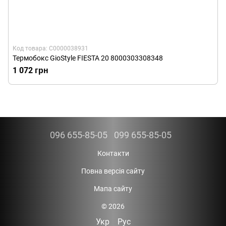
Код товара: С0000038931
Термобокс GioStyle FIESTA 20 8000303308348
1 072 грн
096 655-85-05
099 655-85-05
Контакти
Повна версія сайту
Мапа сайту
© 2026
Укр
Рус