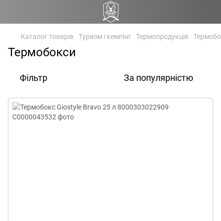
Каталог товарів
Туризм і кемпінг
Термопродукція
Термобо
Термобокси
Фільтр
За популярністю