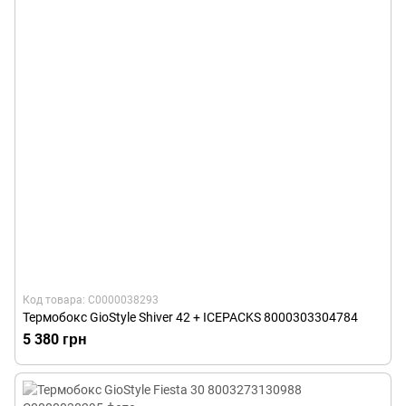
Код товара: С0000038293
Термобокс GioStyle Shiver 42 + ICEPACKS 8000303304784
5 380 грн