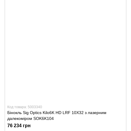
Код товара: 5003340
Бінокль Sig Optics Kilo6K HD LRF 10X32 з лазерним
далекоміром SOK6K104
76 234 грн