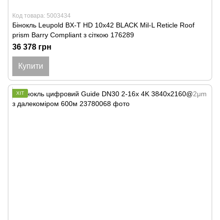
Код товара: 5003434
Бінокль Leupold BX-T HD 10x42 BLACK Mil-L Reticle Roof
prism Barry Compliant з сіткою 176289
36 378 грн
Купити
ХІТ