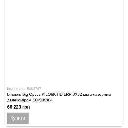
Код товара: 5003767
Бінокль Sig Optics KILO6K HD LRF 8X32 мм з лазерним
далекоміром SOK6K804
66 223 грн
Купити