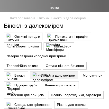
Каталог товарів
Оптика
Біноклі з далекоміром
Біноклі з далекоміром
Оптичні приціли
Призматичні приціли
Коліматорні приціли
Магніфери
Лазерні патрони холодної пристрілки
Тепловізійна оптика
Оптика нічного бачення
Біноклі
Біноклі з далекоміром
Монокуляри
Підзорні труби
Далекоміри лазерні
Кріплення для прицілів
Планки, перехідники, адаптери
Спеціальне кріплення
Рівень для оптики