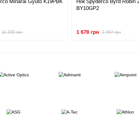
rco Minarai Gyuto K19PBK
Ніж Spyderco Byrd Robin 
BY10GP2
1 678 грн
11 233 грн
2 397 грн