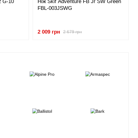
2 G-10
Ніж Skif Adventure FB Jr SW Green
FBL-003JSWG
2 009 грн
2 679 грн