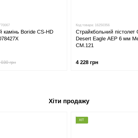
770067
Код товара: 16250356
 камінь Boride CS-HD
Страйкбольний пістолет
 078427X
Desert Eagle AEP 6 мм Me
CM.121
4 228 грн
 030 грн
Хіти продажу
ХІТ