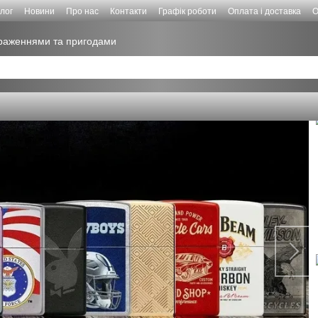
лог
Новини
Про нас
Контакти
Графік роботи
Оплата і доставка
О
враженнями та пригодами