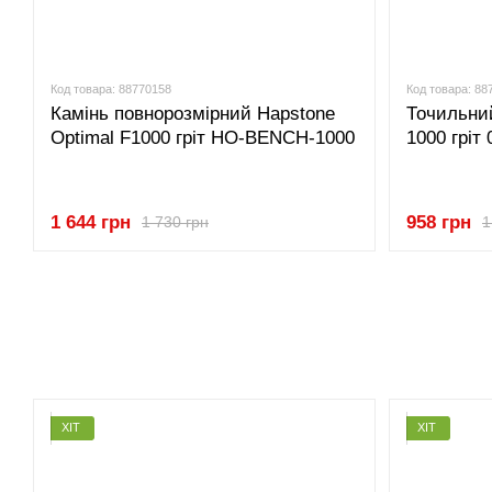
Код товара: 88770158
Код товара: 88
Камінь повнорозмірний Hapstone
Точильний
Optimal F1000 гріт HO-BENCH-1000
1000 гріт
1 644 грн
958 грн
1 730 грн
1
ХІТ
ХІТ