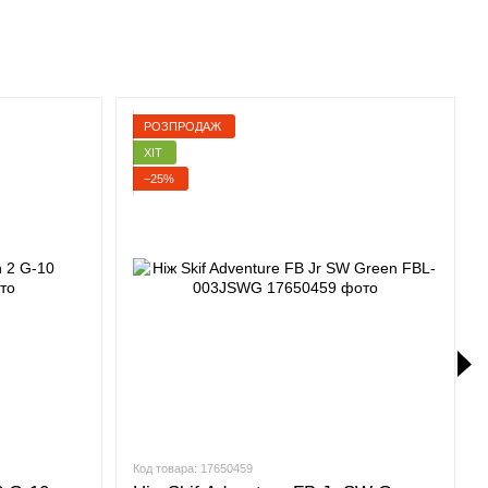
РОЗПРОДАЖ
ХІТ
−25%
Код товара: 17650459