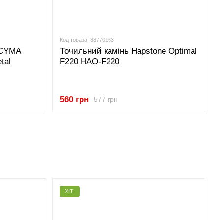
Код товара: 88770163
 CYMA
Точильний камінь Hapstone Optimal
tal
F220 HAO-F220
560 грн
577 грн
ХІТ