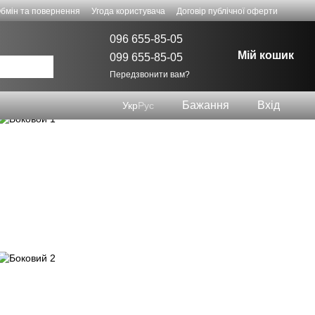
бмін та повернення
Угода користувача
Договір публічної оферти
096 655-85-05
Мій кошик
099 655-85-05
Передзвонити вам?
Бажання
Вхід
Укр
Рус