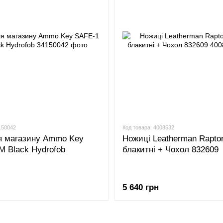
150042
Код товара: 4008532
я магазину Ammo Key
Ножиці Leatherman Rapto
М Black Hydrofob
блакитні + Чохол 832609
5 640 грн