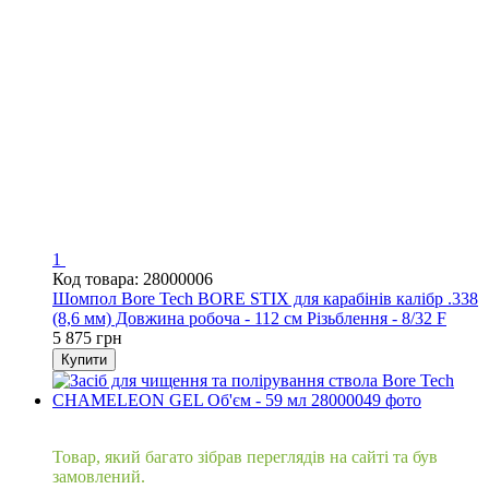
1
Код товара: 28000006
Шомпол Bore Tech BORE STIX для карабінів калібр .338
(8,6 мм) Довжина робоча - 112 см Різьблення - 8/32 F
5 875 грн
Купити
Хіт
Товар, який багато зібрав переглядів на сайті та був
замовлений.