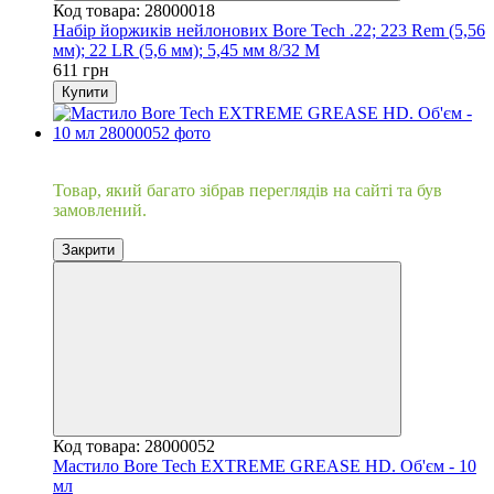
Код товара: 28000018
Набір йоржиків нейлонових Bore Tech .22; 223 Rem (5,56
мм); 22 LR (5,6 мм); 5,45 мм 8/32 М
611 грн
Купити
Хіт
Товар, який багато зібрав переглядів на сайті та був
замовлений.
Закрити
Код товара: 28000052
Мастило Bore Tech EXTREME GREASE HD. Об'єм - 10
мл