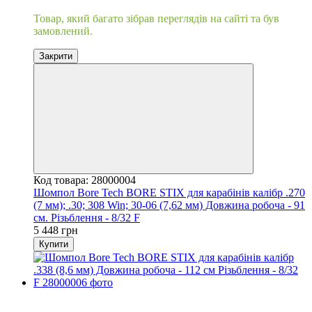
Товар, який багато зібрав переглядів на сайті та був
замовлений.
Закрити
Код товара: 28000004
Шомпол Bore Tech BORE STIX для карабінів калібр .270
(7 мм); .30; 308 Win; 30-06 (7,62 мм) Довжина робоча - 91
см. Різьблення - 8/32 F
5 448 грн
Купити
Хіт