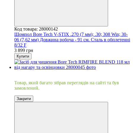
Код товара: 28000142
Шомпол Bore Tech V-STIX .270 (7 мм); .30; 308 Win; 30-
06 (7,62 мм) Довжина робоча - 91 см. Сталь в обплетенні
8/32 F
3 899 грн
Купити
Хіт
Товар, який багато зібрав переглядів на сайті та був
замовлений.
Закрити