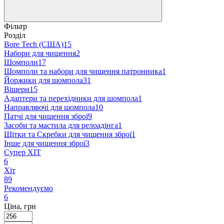
Фільтр
Розділ
Bore Tech (США)
15
Набори для чищення
2
Шомполи
17
Шомполи та набори для чищення патронника
1
Йоржики для шомпола
31
Вішери
15
Адаптери та перехідники для шомпола
1
Направляючі для шомпола
10
Патчі для чищення зброї
9
Засоби та мастила для релоадінга
1
Щітки та Скребки для чищення зброї
1
Інше для чищення зброї
3
Супер ХІТ
6
Хіт
89
Рекомендуємо
6
Ціна, грн