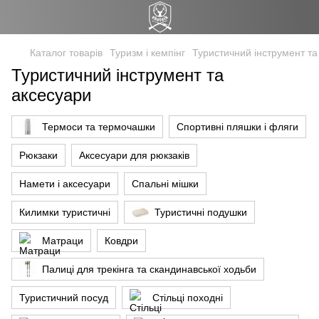
Каталог товарів
Туризм і кемпінг
Туристичний інструмент та
Туристичний інструмент та
аксесуари
Термоси та термочашки
Спортивні пляшки і фляги
Рюкзаки
Аксесуари для рюкзаків
Намети і аксесуари
Спальні мішки
Килимки туристичні
Туристичні подушки
Матраци
Ковдри
Палиці для трекінга та скандинавської ходьби
Туристичний посуд
Стільці походні