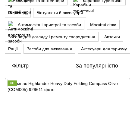
Каністри та контейнери
Карабіни туристичні
Паракорд
Біотуалети й аксесуари
Антимоскітні пристрої та засоби
Москітні сітки
Засоби для догляду і ремонту спорядження
Аптечки
Рації
Засоби для виживання
Аксесуари для туризму
Фільтр
За популярністю
ХІТ