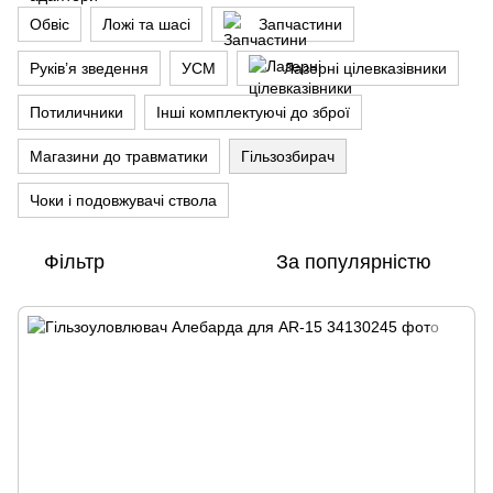
Обвіс
Ложі та шасі
Запчастини
Руків’я зведення
УСМ
Лазерні цілевказівники
Потиличники
Інші комплектуючі до зброї
Магазини до травматики
Гільзозбирач
Чоки і подовжувачі ствола
Фільтр
За популярністю