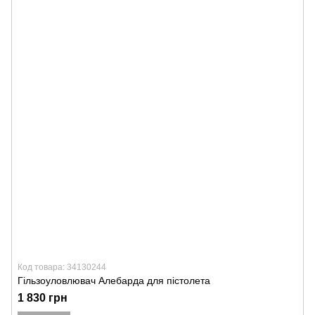
Код товара: 34130244
Гільзоуловлювач Алебарда для пістолета
1 830 грн