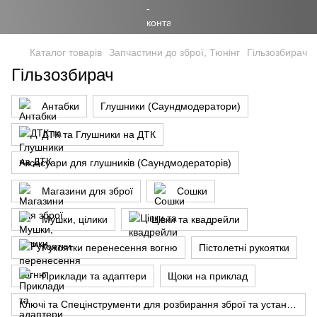
Каталог товарів
Запчастини до зброї, Тюнінг
Гільзозбирач
Гільзозбирач
Антабки
Глушники (Саундмодератори)
ДТК та Глушники на ДТК
Аксесуари для глушників (Саундмодераторів)
Магазини для зброї
Сошки
Мушки, цілики
Цівки та квадрейли
Рукоятки перенесення вогню
Пістолетні рукоятки
Приклади та адаптери
Щоки на приклад
Ключі та Спецінструменти для розбирання зброї та установки прицілів