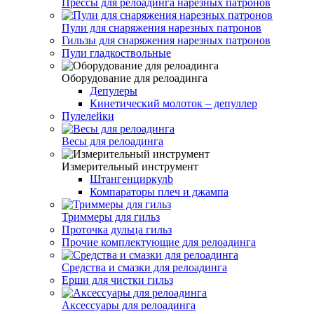
Прессы для релоадинга нарезных патронов
Пули для снаряжения нарезных патронов
Гильзы для снаряжения нарезных патронов
Пули гладкоствольные
Оборудование для релоадинга
Депулеры
Кинетический молоток – депуллер
Пулелейки
Весы для релоадинга
Измерительный инструмент
Штангенциркулb
Компараторы плеч и джампа
Триммеры для гильз
Проточка дульца гильз
Прочие комплектующие для релоадинга
Средства и смазки для релоадинга
Ерши для чистки гильз
Аксессуары для релоадинга