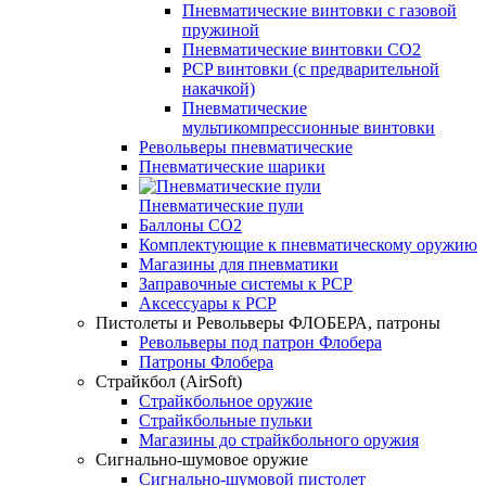
Пневматические винтовки с газовой
пружиной
Пневматические винтовки CO2
PCP винтовки (с предварительной
накачкой)
Пневматические
мультикомпрессионные винтовки
Револьверы пневматические
Пневматические шарики
Пневматические пули
Баллоны СО2
Комплектующие к пневматическому оружию
Магазины для пневматики
Заправочные системы к PCP
Аксессуары к РСР
Пистолеты и Револьверы ФЛОБЕРА, патроны
Револьверы под патрон Флобера
Патроны Флобера
Страйкбол (AirSoft)
Страйкбольное оружие
Страйкбольные пульки
Магазины до страйкбольного оружия
Сигнально-шумовое оружие
Сигнально-шумовой пистолет