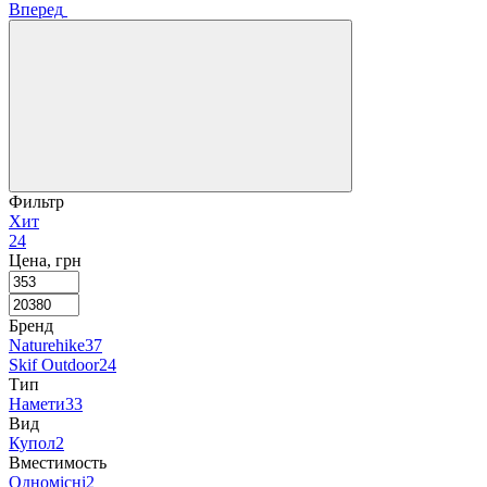
Вперед
Фильтр
Хит
24
Цена, грн
Бренд
Naturehike
37
Skif Outdoor
24
Тип
Намети
33
Вид
Купол
2
Вместимость
Одномісні
2