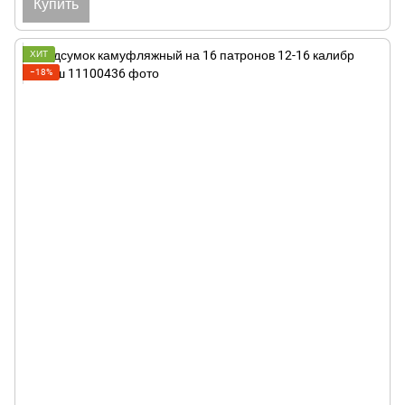
Купить
ХИТ
−18%