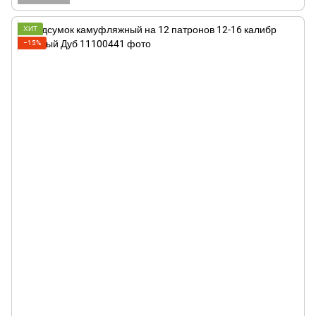
ХИТ
−15%