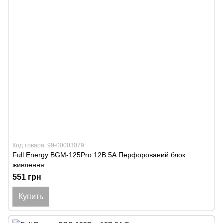
Код товара: 99-00003079
Full Energy BGM-125Pro 12В 5А Перфорований блок
живлення
551 грн
Купить