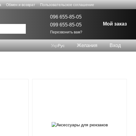
а
Обмен и возврат
Пользовательское соглашение
096 655-85-05
Мой заказ
099 655-85-05
Перезвонить вам?
Желания
Вход
Укр
Рус